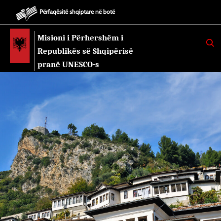
Përfaqësitë shqiptare në botë
Misioni i Përhershëm i
K
E
Republikës së Shqipërisë
R
K
pranë UNESCO-s
O