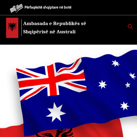
Përfaqësitë shqiptare në botë
Ambasada e Republikës së
K
E
Shqipërisë në Australi
R
K
O