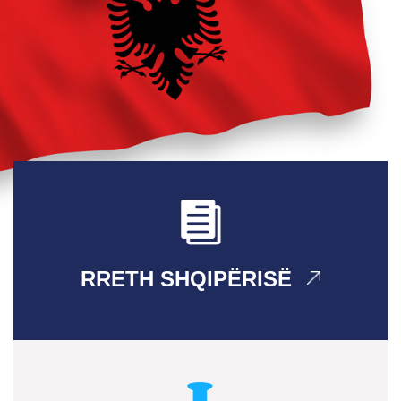
RRETH SHQIPËRISË