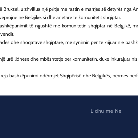
ruksel, u zhvillua një pritje me rastin e marrjes së detyrës nga A
veprojnë në Belgjikë, si dhe anëtarë të komunitetit shqiptar.
bashkëpunimit të ngushtë me komunitetin shqiptar në Belgjikë, me
vendit.
asadës dhe shoqatave shqiptare, me synimin për të krijuar një ba
ë urë lidhëse dhe mbështetje për komunitetin, duke inkurajuar ni
 reja bashkëpunimi ndërmjet Shqipërisë dhe Belgjikës, përmes përfs
Lidhu me Ne