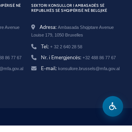
c
w
e
t
t
IPËRISË NË
SEKTORI KONSULLOR I AMBASADËS SË
a
e
REPUBLIKËS SË SHQIPËRISË NË BELGJIKË
i
b
t
a
t
b
t
o
e
g
.
o
Adresa:
re Avenue
Ambasada Shqiptare Avenue
t
o
r
r
g
o
Louise 179, 1050 Bruxelles
e
O
k
a
o
k
Tel:
r
+ 32 2 640 28 58
O
p
m
v
p
e
O
Nr. i Emergjencës:
88 86 77 67
+32 488 86 77 67
.
e
n
p
a
E-mail:
@mfa.gov.al
konsullore.brussels@mfa.gov.al
n
s
e
l
s
i
n
/
i
n
s
b
n
a
i
e
a
n
n
l
n
e
a
g
e
w
n
i