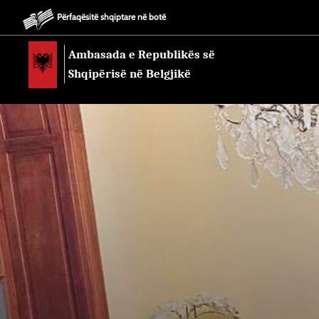
Përfaqësitë shqiptare në botë
Ambasada e Republikës së
Shqipërisë në Belgjikë