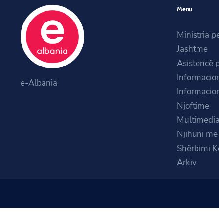
Menu
Ministria p
Jashtme
Asistencë 
Informacion
e-Albania
Informacion
Njoftime
Multimedi
Njihuni me 
Shërbimi K
Arkiv