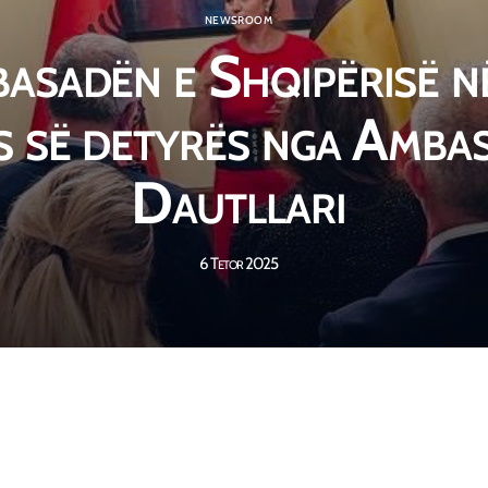
NEWSROOM
basadën e Shqipërisë 
es së detyrës nga Amb
Dautllari
6 Tetor 2025