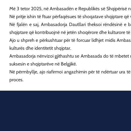
Më 3 tetor 2025, në Ambasadën e Republikës së Shqipërisë në B
Në pritje ishin të ftuar përfaqësues të shoqatave shqiptare që 
Në fjalën e saj, Ambasadorja Dautllari theksoi rëndësinë e 
shqiptare që kontribuojnë në jetën shoqërore dhe kulturore të 
Ajo u shpreh e përkushtuar për të forcuar lidhjet midis Amb
kulturës dhe identitetit shqiptar.
Ambasadorja nënvizoi gjithashtu se Ambasada do të mbetet nj
suksesin e shqiptarëve në Belgjikë.
Në përmbyllje, ajo riafirmoi angazhimin për të ndërtuar ura të
proces.