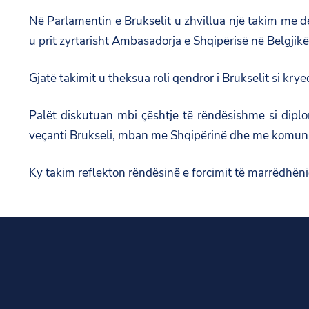
Në Parlamentin e Brukselit u zhvillua një takim me d
u prit zyrtarisht Ambasadorja e Shqipërisë në Belgjikë
Gjatë takimit u theksua roli qendror i Brukselit si kr
Palët diskutuan mbi çështje të rëndësishme si diplom
veçanti Brukseli, mban me Shqipërinë dhe me komunite
Ky takim reflekton rëndësinë e forcimit të marrëdhëni