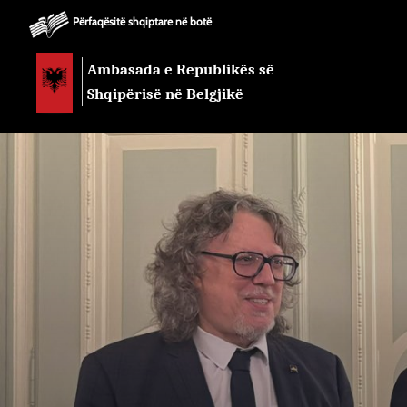
Përfaqësitë shqiptare në botë
Ambasada e Republikës së
Shqipërisë në Belgjikë