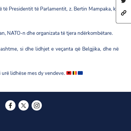
S
a
h
ë të Presidentit të Parlamentit, z. Bertin Mampaka, ku
h
r
a
t
e
r
t
t
opian, NATO-n dhe organizata të tjera ndërkombëtare.
e
p
h
t
s
i
jashtme, si dhe lidhjet e veçanta që Belgjika, dhe në
h
:
s
i
/
p
s
/
a
si urë lidhëse mes dy vendeve.
p
a
g
a
m
e
g
b
o
e
a
n
o
F
T
I
s
F
n
a
w
n
a
a
T
c
i
s
d