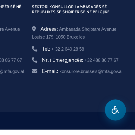
c
w
e
t
t
IPËRISË NË
SEKTORI KONSULLOR I AMBASADËS SË
a
e
REPUBLIKËS SË SHQIPËRISË NË BELGJIKË
i
b
t
a
t
b
t
o
e
g
.
o
Adresa:
re Avenue
Ambasada Shqiptare Avenue
t
o
r
r
g
o
Louise 179, 1050 Bruxelles
e
O
k
a
o
k
r
Tel:
+ 32 2 640 28 58
O
p
m
v
p
e
O
Nr. i Emergjencës:
88 86 77 67
+32 488 86 77 67
.
e
n
p
a
E-mail:
@mfa.gov.al
konsullore.brussels@mfa.gov.al
n
s
e
l
s
i
n
/
i
n
s
b
n
a
i
e
a
n
n
l
n
e
a
g
e
w
n
i