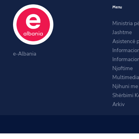
Menu
Ministria p
Jashtme
Asistencë 
Informacion
e-Albania
Informacion
Njoftime
Multimedi
Njihuni me 
Shërbimi K
Arkiv