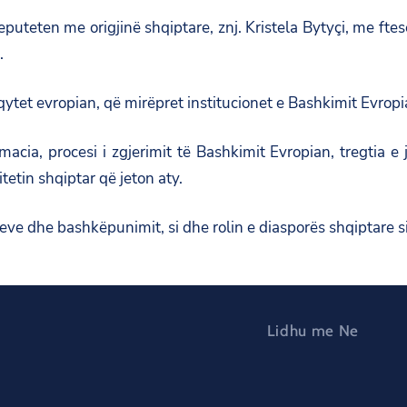
eputeten me origjinë shqiptare, znj.
Kristela Bytyçi
, me ftes
.
yeqytet evropian, që mirëpret institucionet e Bashkimit Evr
acia, procesi i zgjerimit të Bashkimit Evropian, tregtia e 
tin shqiptar që jeton aty.
eve dhe bashkëpunimit, si dhe rolin e diasporës shqiptare 
Lidhu me Ne