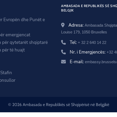
AMBASADA E REPUBLIKËS SË SHQ
BELGJIK
ër Evropën dhe Punët e
Adresa:
Ambasada Shqipta
Louise 179, 1050 Bruxelles
për emergjencat
 për qytetarët shqiptarë
Tel:
+ 32 2 640 14 22
 për të huajt
Nr. i Emergjencës:
+32 4
E-mail:
embassy.brussels
a
Stafin
onsullor
© 2026 Ambasada e Republikës së Shqipërisë në Belgjikë