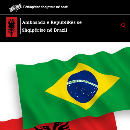
Përfaqësitë shqiptare në botë
Ambasada e Republikës së
K
E
Shqipërisë në Brazil
R
K
O