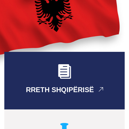
RRETH SHQIPËRISË