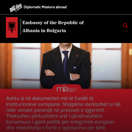
Diplomatic Missions abroad
Embassy of the Republic of
K
E
Albania in Bulgaria
R
K
O