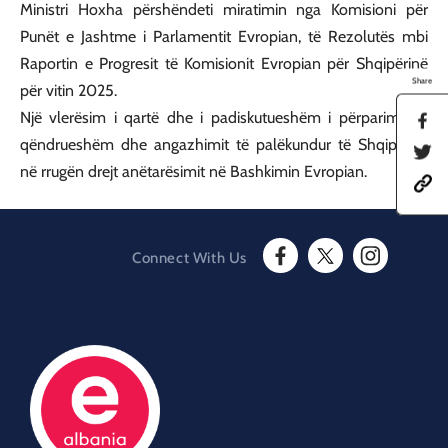
Ministri Hoxha përshëndeti miratimin nga Komisioni për
Punët e Jashtme i Parlamentit Evropian, të Rezolutës mbi
Raportin e Progresit të Komisionit Evropian për Shqipërinë
Share
për vitin 2025.
Një vlerësim i qartë dhe i padiskutueshëm i përparimit të
S
h
qëndrueshëm dhe angazhimit të palëkundur të Shqipërisë
S
a
h
në rrugën drejt anëtarësimit në Bashkimin Evropian.
r
h
a
e
t
r
t
t
e
h
p
t
i
s
h
s
Connect With Us
:
i
p
F
T
I
/
s
a
a
w
n
/
p
g
c
i
s
a
a
e
e
t
t
m
g
o
b
t
a
b
e
n
o
e
g
a
o
F
o
r
r
s
n
a
O
k
a
a
T
c
O
p
m
d
w
e
p
e
O
a
i
b
e
n
p