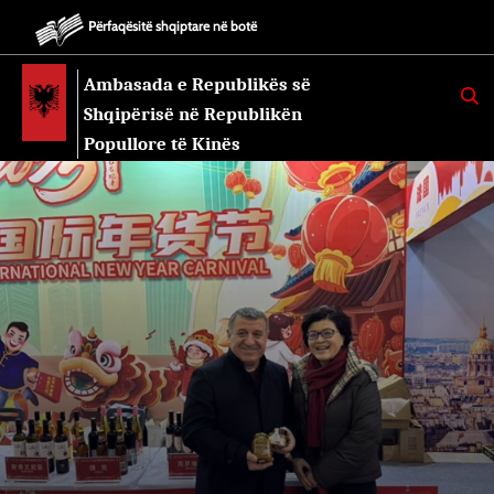
Përfaqësitë shqiptare në botë
Ambasada e Republikës së
K
E
Shqipërisë në Republikën
R
K
Popullore të Kinës
O