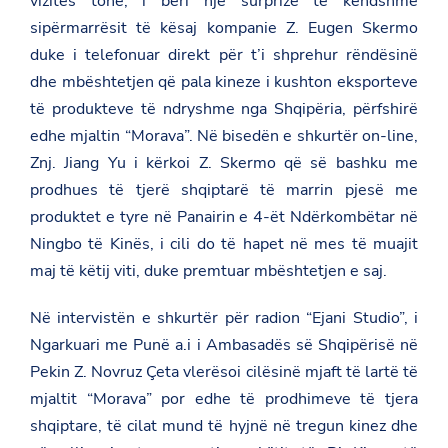
vizitës tonë, i bëri një surprizë të këndshme
sipërmarrësit të kësaj kompanie Z. Eugen Skermo
duke i telefonuar direkt për t’i shprehur rëndësinë
dhe mbështetjen që pala kineze i kushton eksporteve
të produkteve të ndryshme nga Shqipëria, përfshirë
edhe mjaltin “Morava”. Në bisedën e shkurtër on-line,
Znj. Jiang Yu i kërkoi Z. Skermo që së bashku me
prodhues të tjerë shqiptarë të marrin pjesë me
produktet e tyre në Panairin e 4-ët Ndërkombëtar në
Ningbo të Kinës, i cili do të hapet në mes të muajit
maj të këtij viti, duke premtuar mbështetjen e saj.
Në intervistën e shkurtër për radion “Ejani Studio”, i
Ngarkuari me Punë a.i i Ambasadës së Shqipërisë në
Pekin Z. Novruz Çeta vlerësoi cilësinë mjaft të lartë të
mjaltit “Morava” por edhe të prodhimeve të tjera
shqiptare, të cilat mund të hyjnë në tregun kinez dhe