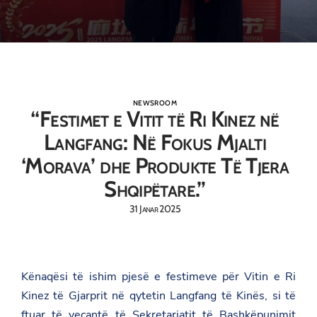
NEWSROOM
“Festimet e Vitit të Ri Kinez në
Langfang: Në Fokus Mjalti
‘Morava’ dhe Produkte Të Tjera
Shqipëtare.”
31 Janar 2025
Kënaqësi të ishim pjesë e festimeve për Vitin e Ri
Kinez të Gjarprit në qytetin Langfang të Kinës, si të
ftuar të veçantë të Sekretariatit të Bashkëpunimit