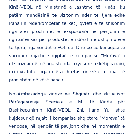
Kinë-VEQL në Ministrinë e Jashtme të Kinës, ku
patëm mundësinë të vizitonim ndër të tjera edhe
Panairin Ndërkombëtar të këtij qyteti e të shikonim
nga afër prodhimet e ekspozuara në pavijonin e
ngritur enkas për produktet e ndryshme ushqimore e
të tjera, nga vendet e EQL-së. Dhe po aq kënaqësi të
shikonim mjaltin shqiptar të kompanisë “Morava”, i
ekspozuar në një nga stendat kryesore të këtij panairi,
i cili vizitohej nga mijëra shtetas kinezë e të huaj, të
pranishëm në këtë panair.
Ish-Ambasadorja kineze në Shqipëri dhe aktualisht
Përfaqësuesja Speciale e MJ të Kinës për
Bashkëpunimin Kinë-VEQL, Znj. Jiang Yu ishte
kujdesur që mjalti i kompanisë shqiptare “Morava” të
vendosej në qendër të pavijonit dhe në momentin e