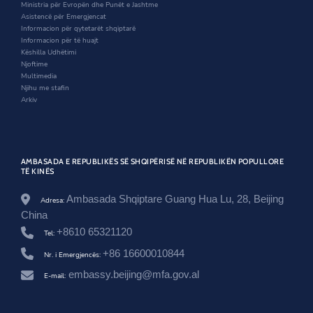
n
d
i
k
Ministria për Evropën dhe Punët e Jashtme
d
o
n
u
Asistencë për Emergjencat
o
w
d
s
Informacion për qytetarët shqiptarë
w
o
-
Informacion për të huajt
w
m
Këshilla Udhëtimi
j
Njoftime
a
Multimedia
l
Njihu me stafin
t
Arkiv
i
-
m
o
r
AMBASADA E REPUBLIKËS SË SHQIPËRISË NË REPUBLIKËN POPULLORE
a
TË KINËS
v
a
Ambasada Shqiptare Guang Hua Lu, 28, Beijing
Adresa:
-
China
d
h
+8610 65321120
Tel:
e
+86 16600010844
-
Nr. i Emergjencës:
p
embassy.beijing@mfa.gov.al
E-mail:
r
o
d