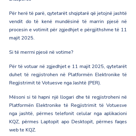
Për herë të parë, qytetarët shqiptarë që jetojnë jashtë
vendit do të kenë mundësinë të marrin pjesë në
procesin e votimit për zgjedhjet e përgjithshme të 11
majit 2025.
Si të merrni pjesë në votime?
Për të votuar në zgjedhjet e 11 majit 2025, qytetarët
duhet të regjistrohen në Platformën Elektronike të
Regjistrimit të Votuesve nga Jashtë (PER).
Mësoni si të hapni një llogari dhe të regjistroheni në
Platformën Elektronike të Regjistrimit të Votuesve
nga jashtë, përmes telefonit celular nga aplikacioni
KQZ, përmes Laptopit apo Desktopit, përmes faqes
web te KQZ.