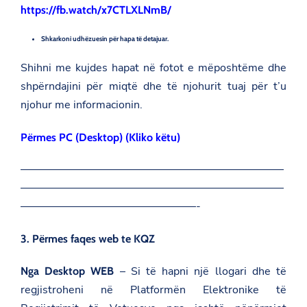
:
i
p
https://fb.watch/x7CTLXLNmB/
/
s
a
/
p
g
a
a
Shkarkoni udhëzuesin për hapa të detajuar.
e
m
g
o
b
e
n
Shihni me kujdes hapat në fotot e mëposhtëme dhe
a
o
F
s
n
shpërndajini për miqtë dhe të njohurit tuaj për t’u
a
a
T
c
njohur me informacionin.
d
w
e
a
i
b
t
t
o
Përmes PC (Desktop) (Kliko këtu)
.
t
o
g
e
k
o
r
————————————————————————
v
————————————————————————
.
a
————————————————-
l
/
c
3. Përmes faqes web te KQZ
h
i
– Si të hapni një llogari dhe të
n
Nga Desktop WEB
a
regjistroheni në Platformën Elektronike të
/
n