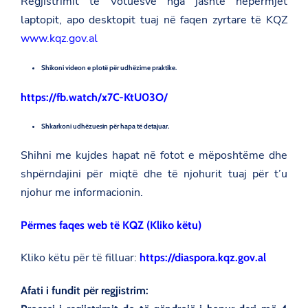
Regjistrimit të Votuesve nga jashtë nëpërmjet
e
laptopit, apo desktopit tuaj në faqen zyrtare të KQZ
w
s
www.kqz.gov.al
r
o
o
Shikoni videon e plotë për udhëzime praktike.
m
/
https://fb.watch/x7C-KtU03O/
n
j
o
Shkarkoni udhëzuesin për hapa të detajuar.
f
t
Shihni me kujdes hapat në fotot e mëposhtëme dhe
i
shpërndajini për miqtë dhe të njohurit tuaj për t’u
m
-
njohur me informacionin.
p
e
r
Përmes faqes web të KQZ (Kliko këtu)
-
q
y
Kliko këtu për të filluar:
https://diaspora.kqz.gov.al
t
e
Afati i fundit për regjistrim:
t
a