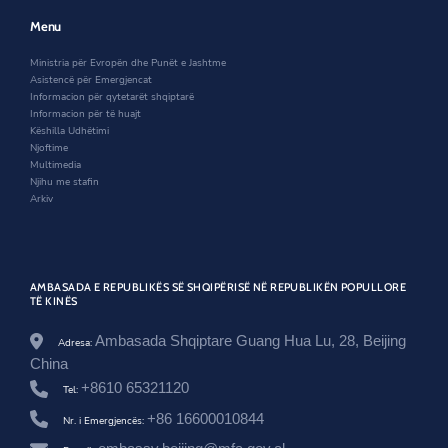
h
w
w
e
t
w
i
w
Menu
e
i
n
w
-
n
d
i
Ministria për Evropën dhe Punët e Jashtme
v
d
o
n
Asistencë për Emergjencat
e
o
w
d
Informacion për qytetarët shqiptarë
n
w
o
Informacion për të huajt
d
w
Këshilla Udhëtimi
i
Njoftime
t
Multimedia
-
Njihu me stafin
m
Arkiv
b
i
-
p
r
AMBASADA E REPUBLIKËS SË SHQIPËRISË NË REPUBLIKËN POPULLORE
o
TË KINËS
c
e
Ambasada Shqiptare Guang Hua Lu, 28, Beijing
s
Adresa:
i
China
n
+8610 65321120
Tel:
-
z
+86 16600010844
Nr. i Emergjencës:
g
j