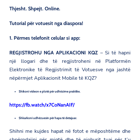
Thjesht. Shpejt. Online.
Tutorial për votuesit nga diaspora!
1. Përmes telefonit celular si app:
– Si të hapni
REGJISTROHU NGA APLIKACIONI KQZ
një llogari dhe të regjistroheni në Platformën
Elektronike të Regjistrimit të Votuesve nga jashtë
nëpërmjet Aplikacionit Mobile të KQZ?
Shikoni videon e plotë për udhëzime praktike.
https://fb.watch/x7CoNanAIF/
Shkarkoni udhëzuesin për hapa të detajuar.
Shihni me kujdes hapat në fotot e mëposhtëme dhe
shpërndajini për miqtë dhe të njohurit tuaj për t’u