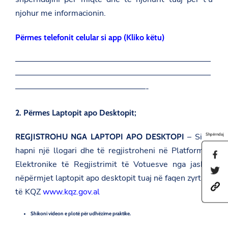
njohur me informacionin.
Përmes telefonit celular si app (Kliko këtu)
————————————————————————
————————————————————————
————————————————-
2. Përmes Laptopit apo Desktopit;
– Si të
Shpërndaj
REGJISTROHU NGA LAPTOPI APO DESKTOPI
hapni një llogari dhe të regjistroheni në Platformën
S
Elektronike të Regjistrimit të Votuesve nga jashtë
h
S
a
nëpërmjet laptopit apo desktopit tuaj në faqen zyrtare
h
r
h
a
e
të KQZ
www.kqz.gov.al
t
r
t
t
e
h
p
t
Shikoni videon e plotë për udhëzime praktike.
i
s
h
s