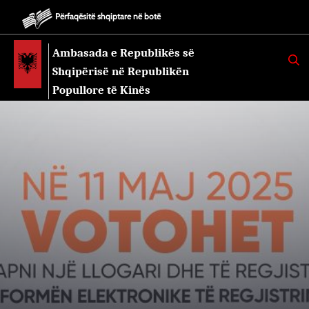
Përfaqësitë shqiptare në botë
Ambasada e Republikës së
K
E
Shqipërisë në Republikën
R
K
Popullore të Kinës
O