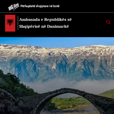
Përfaqësitë shqiptare në botë
Ambasada e Republikës së
K
E
Shqipërisë në Danimarkë
R
K
O