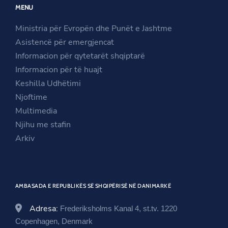
MENU
s
i
n
i
n
s
Ministria për Evropën dhe Punët e Jashtme
n
a
i
Asistencë për emergjencat
a
n
n
Informacion për qytetarët shqiptarë
n
e
a
Informacion për të huajt
e
w
n
Keshilla Udhëtimi
w
w
e
Njoftime
w
i
w
Multimedia
i
n
w
Njihu me stafin
n
d
i
Arkiv
d
o
n
o
w
d
w
o
AMBASADA E REPUBLIKËS SË SHQIPËRISË NË DANIMARKË
w
Adresa:
Frederiksholms Kanal 4, st.tv. 1220
Copenhagen, Denmark