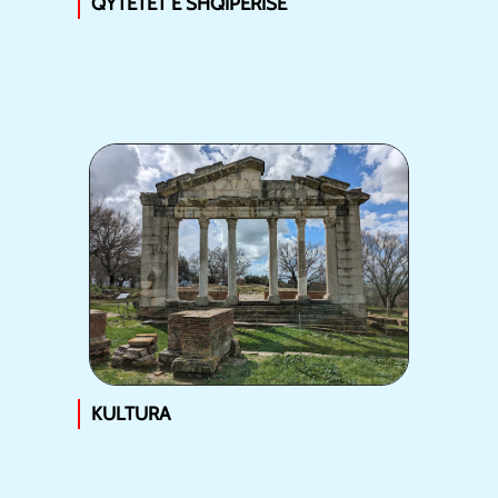
QYTETET E SHQIPËRISË
KULTURA