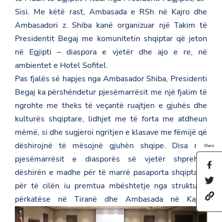
Sisi. Me këtë rast, Ambasada e RSh në Kajro dhe
Ambasadori z. Shiba kanë organizuar një Takim të
Presidentit Begaj me komunitetin shqiptar që jeton
në Egjipti – diaspora e vjetër dhe ajo e re, në
ambientet e Hotel Sofitel.
Pas fjalës së hapjes nga Ambasador Shiba, Presidenti
Begaj ka përshëndetur pjesëmarrësit me një fjalim të
ngrohte me theks të veçantë ruajtjen e gjuhës dhe
kulturës shqiptare, lidhjet me të forta me atdheun
mëmë, si dhe sugjeroi ngritjen e klasave me fëmijë që
dëshirojnë të mësojnë gjuhën shqipe. Disa nga
Share
pjesëmarrësit e diasporës së vjetër shprehën
S
dëshirën e madhe për të marrë pasaporta shqiptare,
h
S
a
për të cilën iu premtua mbështetje nga strukturat
h
r
h
a
përkatëse në Tiranë dhe Ambasada në Kajro.
e
t
r
t
t
e
h
p
t