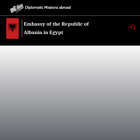
Diplomatic Missions abroad
Embassy of the Republic of
K
E
Albania in Egypt
R
K
O