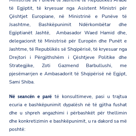
Ministrisë së Punëve të Jashtme të Republikës Arabe
të Egjiptit, të kryesuar nga Asistent Ministri për
Çështjet Europiane, në Ministrinë e Punëve të
Jsashtme, Bashkëpunimit Ndërkombëtar dhe
Egjiptianët Jashtë, Ambasador Waed Hamid dhe,
delegacionit të Ministrisë për Europën dhe Punët e
Jashtme, të Republikës së Shqipërisë, të kryesuar nga
Drejtori i Përgjithshëm i Çështjeve Politike dhe
Strategjike, Zoti Gazmend Barbullushi, me
pjesëmarrjen e Ambasadorit të Shqipërisë në Egjipt,
Sami Shiba.
të konsultimeve, pasi u trajtua
Në seancën e parë
ecuria e bashkëpunimit dypalësh në të gjitha fushat
dhe u shpreh angazhimi i përbashkët për thellimin
dhe konkretizimin e bashkëpunimit, u ra dakord sa më
poshtë: