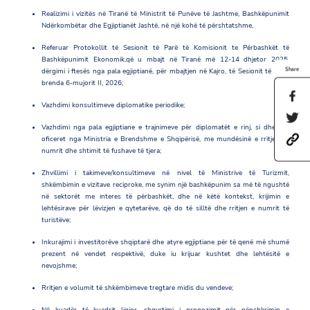
Realizimi i vizitës në Tiranë të Ministrit të Punëve të Jashtme, Bashkëpunimit
Ndërkombëtar dhe Egjiptianët Jashtë, në një kohë të përshtatshme,
Referuar Protokollit të Sesionit të Parë të Komisionit te Përbashkët të
Bashkëpunimit Ekonomik,që u mbajt në Tiranë më 12-14 dhjetor 2025,
Share
dërgimi i ftesës nga pala egjiptianë, për mbajtjen në Kajro, të Sesionit të dytë,
brenda 6-mujorit II, 2026;
S
Vazhdimi konsultimeve diplomatike periodike;
h
S
a
h
Vazhdimi nga pala egjiptiane e trajnimeve për diplomatët e rinj, si dhe për
r
h
a
oficeret nga Ministria e Brendshme e Shqipërisë, me mundësinë e rritjes së
e
t
r
numrit dhe shtimit të fushave të tjera;
t
t
e
h
Zhvillimi i takimeve/konsultimeve në nivel të Ministrive të Turizmit,
p
t
i
shkëmbimin e vizitave reciproke, me synim një bashkëpunim sa më të ngushtë
s
h
s
në sektorët me interes të përbashkët, dhe në këtë kontekst, krijimin e
:
i
p
lehtësirave për lëvizjen e qytetarëve, që do të silltë dhe rritjen e numrit të
/
s
a
turistëve;
/
p
g
a
a
e
Inkurajimi i investitorëve shqiptarë dhe atyre egjiptiane për të qenë më shumë
m
g
o
prezent në vendet respektivë, duke iu krijuar kushtet dhe lehtësitë e
b
e
n
nevojshme;
a
o
F
s
n
a
Rritjen e volumit të shkëmbimeve tregtare midis du vendeve;
a
T
c
d
w
e