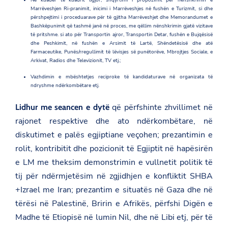
Në kuadër të kuadrit ligjor, shqyrtimi i propozimit për nënshkrimin e
a
i
b
Marrëveshjen Ri-pranimit, inicimi i Marrëveshjes në fushën e Turizmit, si dhe
t
t
o
përshpejtimi i proceduarave për të gjitha Marrëveshjet dhe Memorandumet e
.
t
o
Bashkëpunimit që tashmë janë në proces, me qëllim nënshkrimin gjatë vizitave
g
e
k
të pritshme. si ato për Transportin ajror, Transportin Detar, fushën e Bujqësisë
o
r
dhe Peshkimit, në fushën e Arsimit të Lartë, Shëndetësisë dhe atë
v
Farmaceutike, Punës/rregullimit të lëvisjes së punëtorëve, Mbrojtjes Sociale, e
.
Arkivat, Radios dhe Televizionit, TV etj.;
a
l
Vazhdimin e mbështetjes reciproke të kandidaturave në organizata të
/
ndryshme ndërkombëtare etj.
e
g
që përfshinte zhvillimet në
Lidhur me seancen e dytë
y
p
rajonet respektive dhe ato ndërkombëtare, në
t
diskutimet e palës egjiptiane veçohen; prezantimin e
/
e
rolit, kontribitit dhe pozicionit të Egjiptit në hapësirën
n
/
e LM me theksim demonstrimin e vullnetit politik të
n
tij për ndërmjetësim në zgjidhjen e konfliktit SHBA
e
w
+Izrael me Iran; prezantim e situatës në Gaza dhe në
s
tërësi në Palestinë, Bririn e Afrikës, përfshi Digën e
r
o
Madhe të Etiopisë në lumin Nil, dhe në Libi etj, për të
o