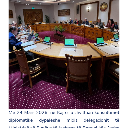
Më 24 Mars 2026, në Kajro, u zhvilluan konsultimet
diplomatike dypalëshe midis delegacionit të