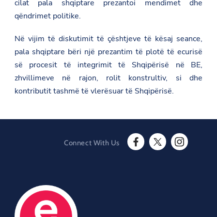
m
cilat pala shqiptare prezantoi mendimet dhe
/
qëndrimet politike.
k
o
n
Në vijim të diskutimit të çështjeve të kësaj seance,
s
u
pala shqiptare bëri një prezantim të plotë të ecurisë
l
së procesit të integrimit të Shqipërisë në BE,
t
i
zhvillimeve në rajon, rolit konstrultiv, si dhe
m
kontributit tashmë të vlerësuar të Shqipërisë.
e
-
d
i
p
l
o
Connect With Us
m
F
T
I
a
a
w
n
t
c
i
s
i
e
t
t
k
b
t
a
e
o
e
g
-
o
r
r
m
O
k
a
e
O
p
m