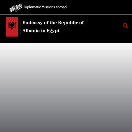
Diplomatic Missions abroad
Embassy of the Republic of
K
E
Albania in Egypt
R
K
O