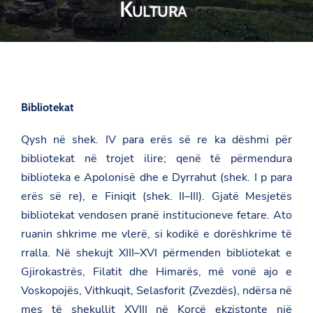
Kultura
Bibliotekat
Qysh në shek. IV para erës së re ka dëshmi për
bibliotekat në trojet ilire; qenë të përmendura
biblioteka e Apolonisë dhe e Dyrrahut (shek. I p para
erës së re), e Finiqit (shek. II–III). Gjatë Mesjetës
bibliotekat vendosen pranë institucioneve fetare. Ato
ruanin shkrime me vlerë, si kodikë e dorëshkrime të
rralla. Në shekujt XIII–XVI përmenden bibliotekat e
Gjirokastrës, Filatit dhe Himarës, më vonë ajo e
Voskopojës, Vithkuqit, Selasforit (Zvezdës), ndërsa në
mes të shekullit XVIII në Korçë ekzistonte një