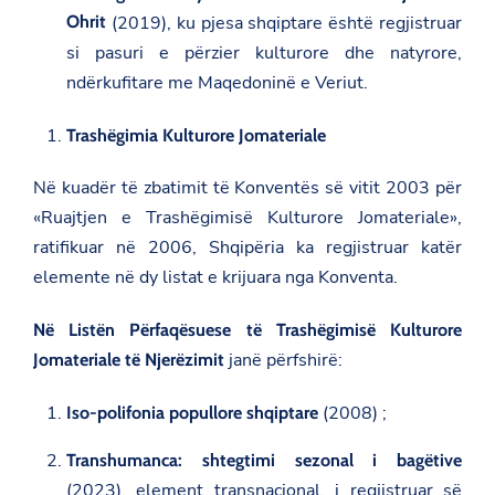
Ohrit
(2019), ku pjesa shqiptare është regjistruar
si pasuri e përzier kulturore dhe natyrore,
ndërkufitare me Maqedoninë e Veriut.
Trashëgimia Kulturore Jomateriale
Në kuadër të zbatimit të Konventës së vitit 2003 për
«Ruajtjen e Trashëgimisë Kulturore Jomateriale»,
ratifikuar në 2006, Shqipëria ka regjistruar katër
elemente në dy listat e krijuara nga Konventa.
Në Listën Përfaqësuese të Trashëgimisë Kulturore
janë përfshirë:
Jomateriale të Njerëzimit
(2008) ;
Iso-polifonia popullore shqiptare
Transhumanca: shtegtimi sezonal i bagëtive
(2023), element transnacional, i regjistruar së