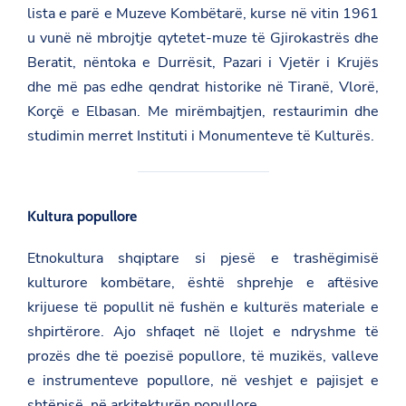
lista e parë e Muzeve Kombëtarë, kurse në vitin 1961
u vunë në mbrojtje qytetet-muze të Gjirokastrës dhe
Beratit, nëntoka e Durrësit, Pazari i Vjetër i Krujës
dhe më pas edhe qendrat historike në Tiranë, Vlorë,
Korçë e Elbasan. Me mirëmbajtjen, restaurimin dhe
studimin merret
Instituti i Monumenteve të Kulturës
.
Kultura popullore
Etnokultura shqiptare si pjesë e trashëgimisë
kulturore kombëtare, është shprehje e aftësive
krijuese të popullit në fushën e kulturës materiale e
shpirtërore. Ajo shfaqet në llojet e ndryshme të
prozës dhe të poezisë popullore, të muzikës, valleve
e instrumenteve popullore, në veshjet e pajisjet e
shtëpisë, në arkitekturën popullore.