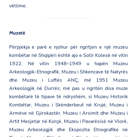
vëllime.
Muzetë
Përpjekja e parë e njohur për ngritjen e një muzeu
kombëtar në Shqipëri është ajo e
Sotir Kolesë
në vitin
1922. Në vitin 1948–1949 u hapën Muzeu
Arkeologjik-Etnografik, Muzeu i Shkencave të Natyrës
dhe Muzeu i Luftës ANÇ; më 1951 Muzeu
Arkeologjik në Durrës; më pas u ngritën disa muze
kombëtarë të tipave të ndryshëm, si Muzeu Historik
Kombëtar, Muzeu i Skënderbeut në Krujë, Muzeu i
Armëve në Gjirokastër, Muzeu i Arsimit dhe Muzeu i
Artit Mesjetar në Korçë, Muzeu i Pavarësisë në Vlorë,
Muzeu Arkeologjik dhe Ekspozita Etnografike në