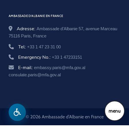
o
w
d
w
o
AMBASSADE D’ALBANIE EN FRANCE
w
Adresse:
Ambassade d’Albanie 57, avenue Marceau
75116 Paris, France
Tel:
+33 1 47 23 31 00
Emergency No.:
+33 1 47233151
E-mail:
embassy.paris@mfa.gov.al
consulate.paris@mfa.gov.al
menu
© 2026 Ambassade d’Albanie en France