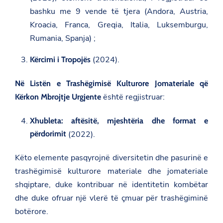
bashku me 9 vende të tjera (Andora, Austria,
Kroacia, Franca, Greqia, Italia, Luksemburgu,
Rumania, Spanja) ;
(2024).
Kërcimi i Tropojës
Në Listën e Trashëgimisë Kulturore Jomateriale që
është regjistruar:
Kërkon Mbrojtje Urgjente
Xhubleta: aftësitë, mjeshtëria dhe format e
përdorimit
(2022).
Këto elemente pasqyrojnë diversitetin dhe pasurinë e
trashëgimisë kulturore materiale dhe jomateriale
shqiptare, duke kontribuar në identitetin kombëtar
dhe duke ofruar një vlerë të çmuar për trashëgiminë
botërore.