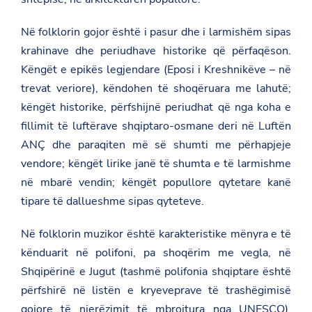
Në folklorin gojor është i pasur dhe i larmishëm sipas
krahinave dhe periudhave historike që përfaqëson.
Këngët e epikës legjendare (Eposi i Kreshnikëve – në
trevat veriore), këndohen të shoqëruara me lahutë;
këngët historike, përfshijnë periudhat që nga koha e
fillimit të luftërave shqiptaro-osmane deri në Luftën
ANÇ dhe paraqiten më së shumti me përhapjeje
vendore; këngët lirike janë të shumta e të larmishme
në mbarë vendin; këngët popullore qytetare kanë
tipare të dallueshme sipas qyteteve.
Në folklorin muzikor është karakteristike mënyra e të
kënduarit në polifoni, pa shoqërim me vegla, në
Shqipërinë e Jugut (tashmë polifonia shqiptare është
përfshirë në listën e kryeveprave të trashëgimisë
gojore të njerëzimit të mbrojtura nga UNESCO),