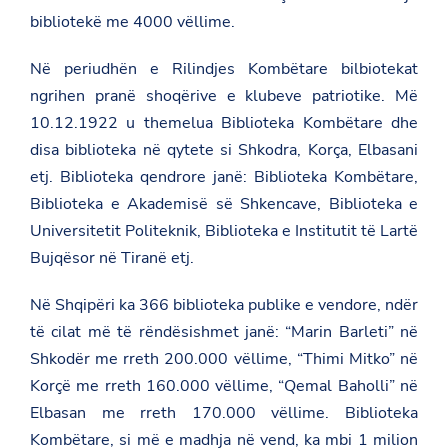
bibliotekë me 4000 vëllime.
Në periudhën e Rilindjes Kombëtare bilbiotekat
ngrihen pranë shoqërive e klubeve patriotike. Më
10.12.1922 u themelua
Biblioteka Kombëtare
dhe
disa biblioteka në qytete si Shkodra, Korça, Elbasani
etj. Biblioteka qendrore janë: Biblioteka Kombëtare,
Biblioteka e Akademisë së Shkencave, Biblioteka e
Universitetit Politeknik, Biblioteka e Institutit të Lartë
Bujqësor në Tiranë etj.
Në Shqipëri ka 366 biblioteka publike e vendore, ndër
të cilat më të rëndësishmet janë: “Marin Barleti” në
Shkodër me rreth 200.000 vëllime, “Thimi Mitko” në
Korçë me rreth 160.000 vëllime, “Qemal Baholli” në
Elbasan me rreth 170.000 vëllime. Biblioteka
Kombëtare, si më e madhja në vend, ka mbi 1 milion