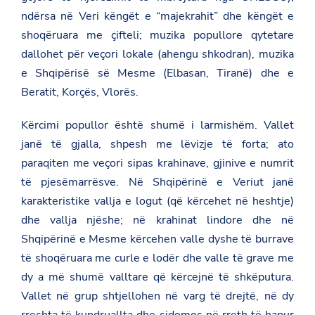
ndërsa në Veri këngët e “majekrahit” dhe këngët e
shoqëruara me çifteli; muzika popullore qytetare
dallohet për veçori lokale (ahengu shkodran), muzika
e Shqipërisë së Mesme (Elbasan, Tiranë) dhe e
Beratit, Korçës, Vlorës.
Kërcimi popullor është shumë i larmishëm. Vallet
janë të gjalla, shpesh me lëvizje të forta; ato
paraqiten me veçori sipas krahinave, gjinive e numrit
të pjesëmarrësve. Në Shqipërinë e Veriut janë
karakteristike vallja e logut (që kërcehet në heshtje)
dhe vallja njëshe; në krahinat lindore dhe në
Shqipërinë e Mesme kërcehen valle dyshe të burrave
të shoqëruara me curle e lodër dhe valle të grave me
dy a më shumë valltare që kërcejnë të shkëputura.
Vallet në grup shtjellohen në varg të drejtë, në dy