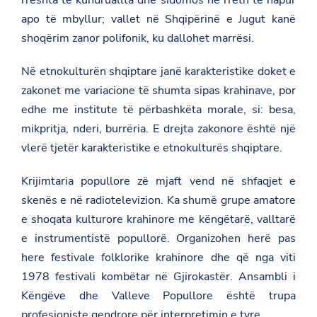
rreshta të kundruallta dhe sidomos në rreth të hapur
apo të mbyllur; vallet në Shqipërinë e Jugut kanë
shoqërim zanor polifonik, ku dallohet marrësi.
Në etnokulturën shqiptare janë karakteristike doket e
zakonet me variacione të shumta sipas krahinave, por
edhe me institute të përbashkëta morale, si: besa,
mikpritja, nderi, burrëria.
E drejta zakonore
është një
vlerë tjetër karakteristike e etnokulturës shqiptare.
Krijimtaria popullore zë mjaft vend në shfaqjet e
skenës e në radiotelevizion. Ka shumë grupe amatore
e shoqata kulturore krahinore me këngëtarë, valltarë
e instrumentistë popullorë. Organizohen herë pas
here festivale folklorike krahinore dhe që nga viti
1978 festivali kombëtar në Gjirokastër. Ansambli i
Këngëve dhe Valleve Popullore është trupa
profesioniste qendrore për interpretimin e tyre.