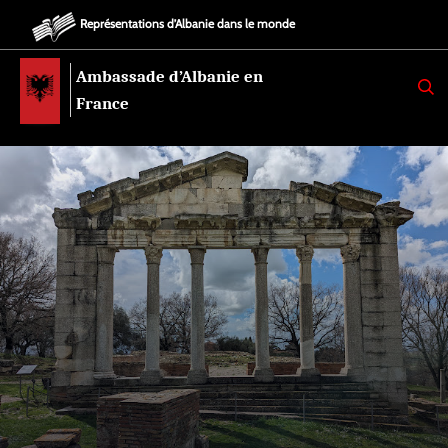
Représentations d’Albanie dans le monde
Ambassade d’Albanie en
K
E
France
R
K
O