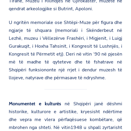
Tiranë, Muzeu i Rilindjes në Gjirokastër, muzetë në
qendrat arkeologjike si Butrint, Apoloni.
U ngritën memoriale ose Shtëpi-Muze për figura dhe
ngjarje të shquara (memoriali i Skënderbeut në
Lezhë, muzeu i Vëllezërve Frashëri, i Migjenit, i Luigj
Gurakuqit, i Hoxha Tahsinit, i Kongresit të Lushnjës, i
Kongresit të Përmetit etj). Deri në vitin ‘90 në pjesën
më të madhe të qyteteve dhe të fshatrave në
Shqipëri funksiononte një rrjet i dendur muzesh të
llojeve, natyrave dhe përmasave të ndryshme.
në Shqipëri janë dëshmi
Monumentet e kulturës
historike, kulturore e artistike, kryesisht ndërtime
dhe vepra me vlera përfaqësuese kombëtare, që
mbrohen nga shteti. Në vitin1948 u shpall zyrtarisht