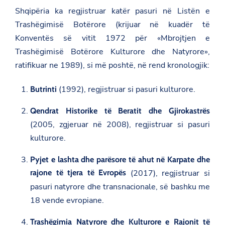
Shqipëria ka regjistruar katër pasuri në Listën e
Trashëgimisë Botërore (krijuar në kuadër të
Konventës së vitit 1972 për «Mbrojtjen e
Trashëgimisë Botërore Kulturore dhe Natyrore»,
ratifikuar ne 1989), si më poshtë, në rend kronologjik:
(1992), regjistruar si pasuri kulturore.
Butrinti
Qendrat Historike të Beratit dhe Gjirokastrës
(2005, zgjeruar në 2008), regjistruar si pasuri
kulturore.
Pyjet e lashta dhe parësore të ahut në Karpate dhe
rajone të tjera të Evropës
(2017), regjistruar si
pasuri natyrore dhe transnacionale, së bashku me
18 vende evropiane.
Trashëgimia Natyrore dhe Kulturore e Rajonit të