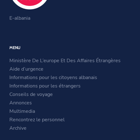
O
k
a
O
p
m
E-albania
p
e
O
e
n
p
n
s
e
MENU
s
i
n
i
n
s
Ministère De L’europe Et Des Affaires Étrangères
n
a
i
Aide d’urgence
a
n
n
Informations pour les citoyens albanais
n
e
a
Informations pour les étrangers
e
w
n
Conseils de voyage
w
w
e
Annonces
w
i
w
Multimedia
i
n
w
Rencontrez le personnel
n
d
i
Archive
d
o
n