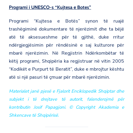
Programi i UNESCO-s “Kujtesa e Botes”
Programi “Kujtesa e Botës” synon të ruajë
trashëgiminë dokumentare të njerëzimit dhe ta bëjë
atë të aksesueshme për të gjithë, duke rritur
ndërgjegjësimin për rëndësinë e saj kulturore për
mbarë njerëzimin. Në Regjistrin Ndërkombëtar të
këtij programi, Shqipëria ka regjistruar në vitin 2005
“Kodikët e Purpurt të Beratit”, duke e mbrojtur kështu
atë si një pasuri të çmuar për mbarë njerëzimin.
Materialet janë pjesë e Fjalorit Enciklopedik Shqiptar dhe
subjekt i të drejtave të autorit, falenderojmë për
kontributin Josif Papagjoni. © Copyright Akademia e
Shkencave të Shqipërisë.