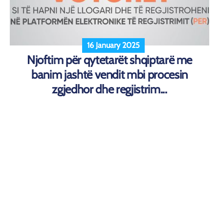
16 January 2025
Njoftim për qytetarët shqiptarë me
banim jashtë vendit mbi procesin
zgjedhor dhe regjistrim...