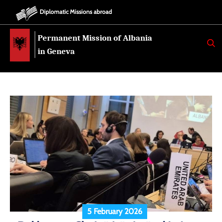
Diplomatic Missions abroad
Permanent Mission of Albania
K
E
in Geneva
R
K
O
5 February 2026