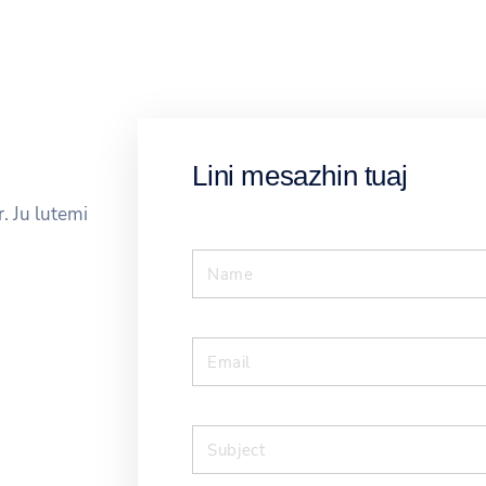
Lini mesazhin tuaj
. Ju lutemi