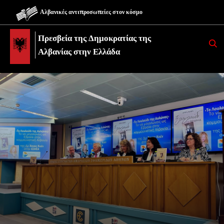
Αλβανικές αντιπροσωπείες στον κόσμο
Πρεσβεία της Δημοκρατίας της
K
E
Αλβανίας στην Ελλάδα
R
K
O