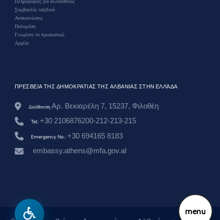
Πληροφορίες για αλλοδαπούς
-
w
Συμβουλές ταξιδιού
l
Ανακοινώσεις
u
Πολυμέσα
l
Γνωρίστε το προσωπικό
j
Αρχεία
a
-
e
-
v
ΠΡΕΣΒΕΙΑ ΤΗΣ ΔΗΜΟΚΡΑΤΙΑΣ ΤΗΣ ΑΛΒΑΝΙΑΣ ΣΤΗΝ ΕΛΛΆΔΑ
l
o
r
Αρ. Βεκιαρέλη 7, 15237, Φιλοθέη
Διεύθυνση
e
+30 2106876200-212-213-215
s
Tel:
-
+30 694165 8183
t
Emergency No.:
e
embassy.athens@mfa.gov.al
-
d
r
-
a
n
n
menu
a