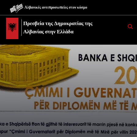
Αλβανικές αντιπροσωπείες στον κόσμο
Πρεσβεία της Δημοκρατίας της
K
E
Αλβανίας στην Ελλάδα
R
K
O