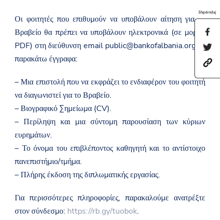
Shpërndaj
Οι φοιτητές που επιθυμούν να υποβάλουν αίτηση για το
Βραβείο θα πρέπει να υποβάλουν ηλεκτρονικά (σε μορφή
S
h
PDF) στη διεύθυνση email public@bankofalbania.org τα
S
a
h
r
παρακάτω έγγραφα:
h
a
e
t
r
t
t
e
– Μια επιστολή που να εκφράζει το ενδιαφέρον του φοιτητή
h
p
t
i
να διαγωνιστεί για το Βραβείο.
s
h
s
:
i
p
– Βιογραφικό Σημείωμα (CV).
/
s
a
– Περίληψη και μια σύντομη παρουσίαση των κύριων
/
p
g
a
a
e
ευρημάτων.
m
g
o
b
e
– Το όνομα του επιβλέποντος καθηγητή και το αντίστοιχο
n
a
o
F
πανεπιστήμιο/τμήμα.
s
n
a
a
T
– Πλήρης έκδοση της διπλωματικής εργασίας.
c
d
w
e
a
i
b
t
t
Για περισσότερες πληροφορίες, παρακαλούμε ανατρέξτε
o
.
t
o
στον σύνδεσμο:
https://rb.gy/tuobok
.
g
e
k