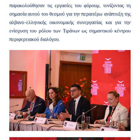
g
e
παρακολούθησαν τις εργασίες του φόρουμ, τονίζοντας τη
k
o
r
σημασία αυτού του θεσμού για την περαιτέρω ανάπτυξη της
v
.
αλβανο-ελληνικής οικονομικής συνεργασίας και για την
a
ενίσχυση του ρόλου των Τιράνων ως σημαντικού κέντρου
l
/
περιφερειακού διαλόγου.
g
r
e
e
c
e
/
g
r
/
n
e
w
s
r
o
o
m
/