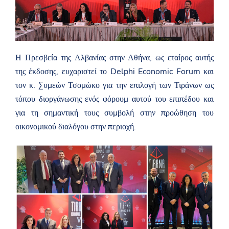
z
h
v
i
l
l
Η Πρεσβεία της Αλβανίας στην Αθήνα, ως εταίρος αυτής
i
m
της έκδοσης, ευχαριστεί το Delphi Economic Forum και
-
τον κ. Συμεών Τσομώκο για την επιλογή των Τιράνων ως
d
h
τόπου διοργάνωσης ενός φόρουμ αυτού του επιπέδου και
e
για τη σημαντική τους συμβολή στην προώθηση του
-
b
οικονομικού διαλόγου στην περιοχή.
a
s
h
k
e
p
u
n
i
m
-
r