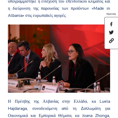
υπογραμμίστηκε η ενίσχυση του επενδυτικού κλίματος και
η διεύρυνση της παρουσίας των προϊόντων «Made in
Shpërndaj
Albania» στις ευρωπαϊκές αγορές.
S
h
S
a
h
r
h
a
e
t
r
t
t
e
h
p
t
i
s
h
s
:
i
p
/
s
a
/
p
g
a
a
e
m
g
o
b
e
n
a
o
F
s
n
a
a
T
c
Η Πρέσβης της Αλβανίας στην Ελλάδα, κα Luela
d
w
e
a
Hajdaraga, συνοδευόμενη από τη Διπλωμάτη για
i
b
t
t
o
Οικονομικά και Εμπορικά Θέματα, κα Joana Zhonga,
.
t
o