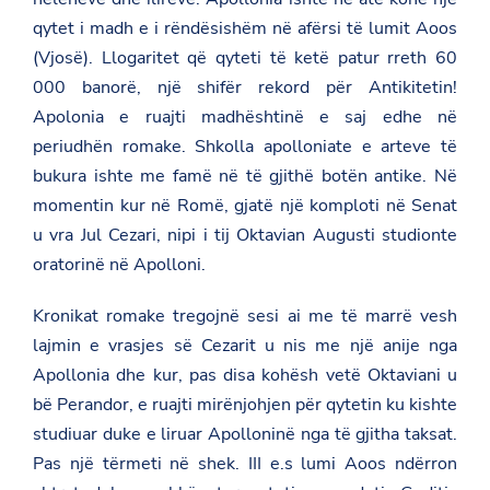
qytet i madh e i rëndësishëm në afërsi të lumit Aoos
(Vjosë). Llogaritet që qyteti të ketë patur rreth 60
000 banorë, një shifër rekord për Antikitetin!
Apolonia e ruajti madhështinë e saj edhe në
periudhën romake. Shkolla apolloniate e arteve të
bukura ishte me famë në të gjithë botën antike. Në
momentin kur në Romë, gjatë një komploti në Senat
u vra Jul Cezari, nipi i tij Oktavian Augusti studionte
oratorinë në Apolloni.
Kronikat romake tregojnë sesi ai me të marrë vesh
lajmin e vrasjes së Cezarit u nis me një anije nga
Apollonia dhe kur, pas disa kohësh vetë Oktaviani u
bë Perandor, e ruajti mirënjohjen për qytetin ku kishte
studiuar duke e liruar Apolloninë nga të gjitha taksat.
Pas një tërmeti në shek. III e.s lumi Aoos ndërron