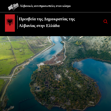
Αλβανικές αντιπροσωπείες στον κόσμο
Πρεσβεία της Δημοκρατίας της
K
E
Αλβανίας στην Ελλάδα
R
K
O