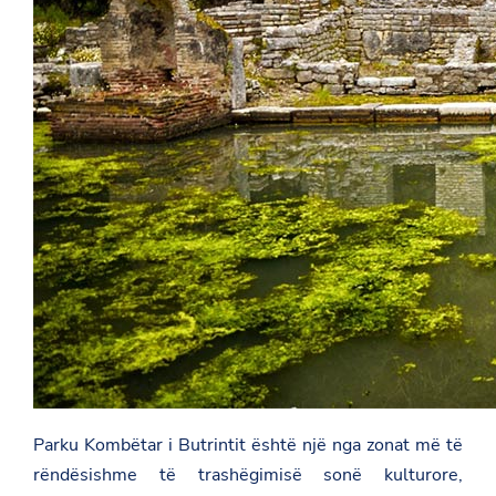
Parku Kombëtar i Butrintit është një nga zonat më të
rëndësishme të trashëgimisë sonë kulturore,