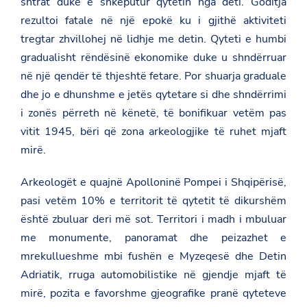
shtrat duke e shkëputur qytetin nga deti. Goditja
rezultoi fatale në një epokë ku i gjithë aktiviteti
tregtar zhvillohej në lidhje me detin. Qyteti e humbi
gradualisht rëndësinë ekonomike duke u shndërruar
në një qendër të thjeshtë fetare. Por shuarja graduale
dhe jo e dhunshme e jetës qytetare si dhe shndërrimi
i zonës përreth në kënetë, të bonifikuar vetëm pas
vitit 1945, bëri që zona arkeologjike të ruhet mjaft
mirë.
Arkeologët e quajnë Apolloninë Pompei i Shqipërisë,
pasi vetëm 10% e territorit të qytetit të dikurshëm
është zbuluar deri më sot. Territori i madh i mbuluar
me monumente, panoramat dhe peizazhet e
mrekullueshme mbi fushën e Myzeqesë dhe Detin
Adriatik, rruga automobilistike në gjendje mjaft të
mirë, pozita e favorshme gjeografike pranë qyteteve