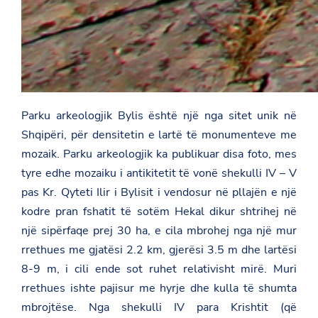
Parku arkeologjik Bylis është një nga sitet unik në
Shqipëri, për densitetin e lartë të monumenteve me
mozaik. Parku arkeologjik ka publikuar disa foto, mes
tyre edhe mozaiku i antikitetit të vonë shekulli IV – V
pas Kr. Qyteti Ilir i Bylisit i vendosur në pllajën e një
kodre pran fshatit të sotëm Hekal dikur shtrihej në
një sipërfaqe prej 30 ha, e cila mbrohej nga një mur
rrethues me gjatësi 2.2 km, gjerësi 3.5 m dhe lartësi
8-9 m, i cili ende sot ruhet relativisht mirë. Muri
rrethues ishte pajisur me hyrje dhe kulla të shumta
mbrojtëse. Nga shekulli IV para Krishtit (që