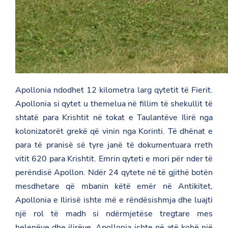
Apollonia ndodhet 12 kilometra larg qytetit të Fierit.
Apollonia si qytet u themelua në fillim të shekullit të
shtatë para Krishtit në tokat e Taulantëve Ilirë nga
kolonizatorët grekë që vinin nga Korinti. Të dhënat e
para të pranisë së tyre janë të dokumentuara rreth
vitit 620 para Krishtit. Emrin qyteti e mori për nder të
perëndisë Apollon. Ndër 24 qytete në të gjithë botën
mesdhetare që mbanin këtë emër në Antikitet,
Apollonia e Ilirisë ishte më e rëndësishmja dhe luajti
një rol të madh si ndërmjetëse tregtare mes
helenëve dhe ilirëve. Apollonia ishte në atë kohë një