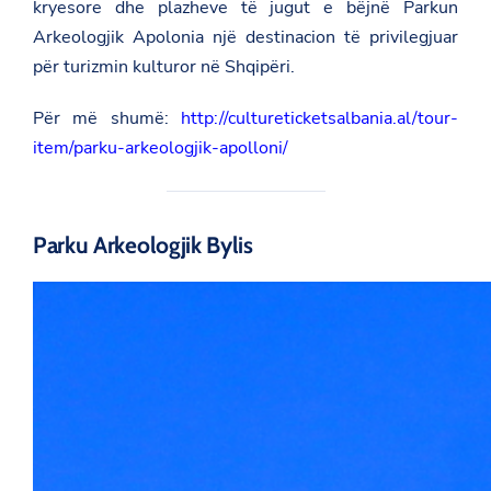
kryesore dhe plazheve të jugut e bëjnë Parkun
Arkeologjik Apolonia një destinacion të privilegjuar
për turizmin kulturor në Shqipëri.
Për më shumë:
http://cultureticketsalbania.al/tour-
item/parku-arkeologjik-apolloni/
Parku Arkeologjik Bylis