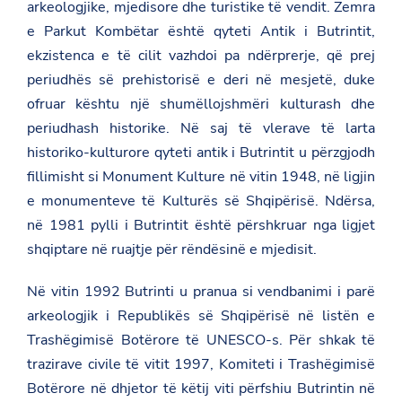
arkeologjike, mjedisore dhe turistike të vendit. Zemra
e Parkut Kombëtar është qyteti Antik i Butrintit,
ekzistenca e të cilit vazhdoi pa ndërprerje, që prej
periudhës së prehistorisë e deri në mesjetë, duke
ofruar kështu një shumëllojshmëri kulturash dhe
periudhash historike. Në saj të vlerave të larta
historiko-kulturore qyteti antik i Butrintit u përzgjodh
fillimisht si Monument Kulture në vitin 1948, në ligjin
e monumenteve të Kulturës së Shqipërisë. Ndërsa,
në 1981 pylli i Butrintit është përshkruar nga ligjet
shqiptare në ruajtje për rëndësinë e mjedisit.
Në vitin 1992 Butrinti u pranua si vendbanimi i parë
arkeologjik i Republikës së Shqipërisë në listën e
Trashëgimisë Botërore të UNESCO-s. Për shkak të
trazirave civile të vitit 1997, Komiteti i Trashëgimisë
Botërore në dhjetor të këtij viti përfshiu Butrintin në