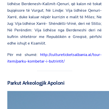
lidhëse Berdenesh–Kallmit–Qenuri, që kalon në tokat
bujqësore të Vurgut; Në Lindje: Vija lidhëse Qenuri-
Xarrë, duke kaluar nëpër kurrizin e malit të Miles; Ne
Jug: Vija lidhëse Xarrë- Shëndëlli-Vrinë, deri në Stillo;
Në Perëndim: Vija lidhëse nga Berdeneshi deri në
kufirin shtetëror me Republikën e Greqisë, përfshi
edhe ishujt e Ksamilit.
Për më shumë:
http://cultureticketsalbania.al/tour-
item/parku-kombetar-i-butrintit/
Parkut Arkeologjik Apoloni