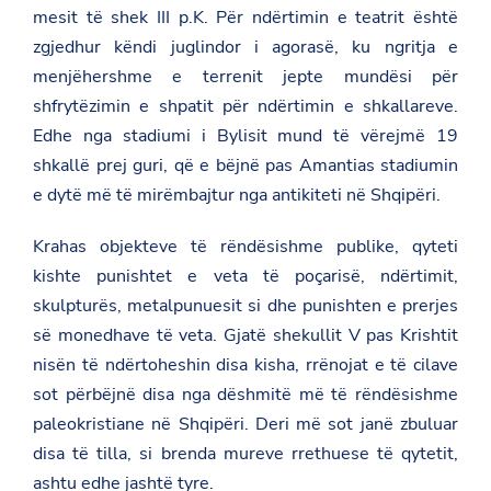
mesit të shek III p.K. Për ndërtimin e teatrit është
zgjedhur këndi juglindor i agorasë, ku ngritja e
menjëhershme e terrenit jepte mundësi për
shfrytëzimin e shpatit për ndërtimin e shkallareve.
Edhe nga stadiumi i Bylisit mund të vërejmë 19
shkallë prej guri, që e bëjnë pas Amantias stadiumin
e dytë më të mirëmbajtur nga antikiteti në Shqipëri.
Krahas objekteve të rëndësishme publike, qyteti
kishte punishtet e veta të poçarisë, ndërtimit,
skulpturës, metalpunuesit si dhe punishten e prerjes
së monedhave të veta. Gjatë shekullit V pas Krishtit
nisën të ndërtoheshin disa kisha, rrënojat e të cilave
sot përbëjnë disa nga dëshmitë më të rëndësishme
paleokristiane në Shqipëri. Deri më sot janë zbuluar
disa të tilla, si brenda mureve rrethuese të qytetit,
ashtu edhe jashtë tyre.