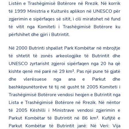
Listën e Trashëgimisë Botërore në Rrezik. Në korrik
të 1999 Ministria e Kulturës aplikon në UNESCO për
zgjerimin e sipërfaqes së sitit, i cili miratohet në fund
të vitit nga Komiteti i Trashëgimisë Botërore ku
përfshihet dhe gjiri i Butrintit.
Në 2000 Butrinti shpallet Park Kombëtar në mbrojtje
të shtetit të zonës arkeologjike të Butrintit dhe
UNESCO zyrtarisht zgjeroi sipërfaqen nga 20 ha që
kishte qenë më parë në 29 km². Pas një pune të gjatë
dhe vlerësuese nga ana e Parkut dhe
bashkëpunëtorëve të tij në gusht të 2005 Komiteti i
Trashëgimisë Botërore vendosi heqjen e Butrintit nga
Lista e Trashëgimisë Botërore në Rrezik. Në nëntor
të 2005 Këshilli i Ministrave vendosi zgjerimin e
Parkut Kombëtar të Butrintit në 86 km². Kufijtë e
Parkut Kombëtar të Butrintit janë: Në Veri: Vija