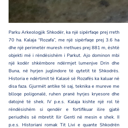
Parku Arkeologjik Shkodër, ka një sipërfaqe prej rreth
70 ha. Kalaja “Rozafa”, me një sipërfaqe prej 3.6 ha
dhe një perimetër muresh rrethues prej 881 m, është
objekti më i rëndësishëm i Parkut. Ajo dominon mbi
një kodër shkëmbore ndërmjet lumenjve Drin dhe
Buna, në hyrjen juglindore të qytetit të Shkodrës.
Historia e ndërtimit të Kalasë së Rozafës ka kaluar në
disa faza. Gjurmët antike të saj, teknika e mureve me
blloqe poligonalë, ruhen pranë hyrjes kryesore dhe
datojnë të shek. IV p.e.s. Kalaja kishte një rol të
rëndësishëm si qendër e fortifikuar ilire gjatë
periudhës së mbretit Ilir Genti në mesin e shek. II
p.e.s. Historiani romak Tit Livi e quante Shkodrën