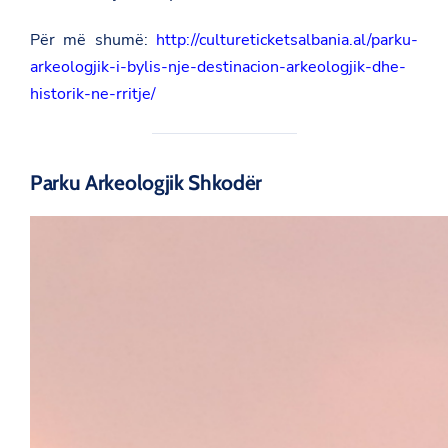
Për më shumë:
http://cultureticketsalbania.al/parku-
arkeologjik-i-bylis-nje-destinacion-arkeologjik-dhe-
historik-ne-rritje/
Parku Arkeologjik Shkodër