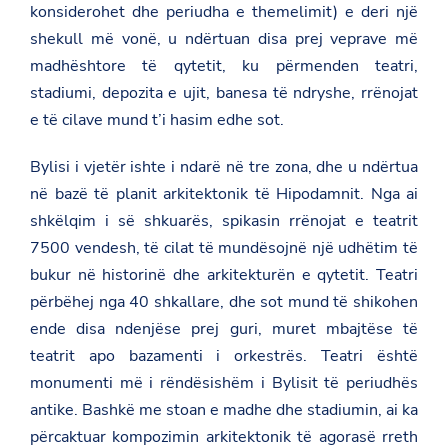
konsiderohet dhe periudha e themelimit) e deri një
shekull më vonë, u ndërtuan disa prej veprave më
madhështore të qytetit, ku përmenden teatri,
stadiumi, depozita e ujit, banesa të ndryshe, rrënojat
e të cilave mund t’i hasim edhe sot.
Bylisi i vjetër ishte i ndarë në tre zona, dhe u ndërtua
në bazë të planit arkitektonik të Hipodamnit. Nga ai
shkëlqim i së shkuarës, spikasin rrënojat e teatrit
7500 vendesh, të cilat të mundësojnë një udhëtim të
bukur në historinë dhe arkitekturën e qytetit. Teatri
përbëhej nga 40 shkallare, dhe sot mund të shikohen
ende disa ndenjëse prej guri, muret mbajtëse të
teatrit apo bazamenti i orkestrës. Teatri është
monumenti më i rëndësishëm i Bylisit të periudhës
antike. Bashkë me stoan e madhe dhe stadiumin, ai ka
përcaktuar kompozimin arkitektonik të agorasë rreth