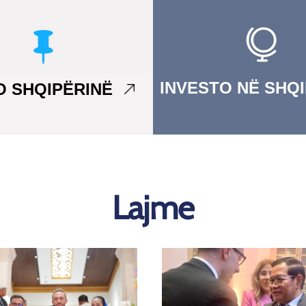
INVESTO NË SHQ
TO SHQIPËRINË
Lajme