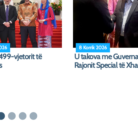
26
18 Qershor 2026
 i Lidershipit të Grave
Afrimi i Komuniteteve
ëpërfshirjes me Dho...
Biznesit të Shqipërisë
Indonezis...