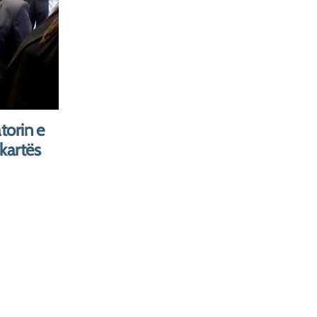
 të
 dhe