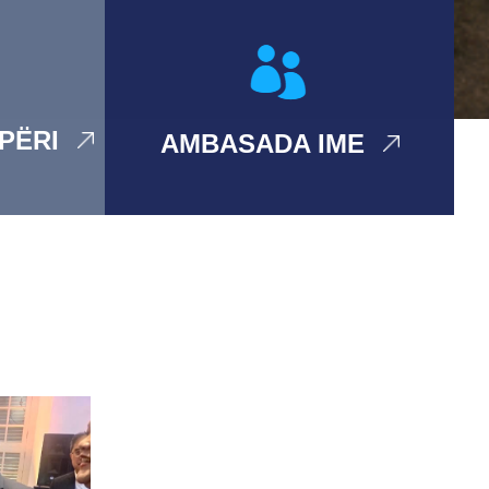
IPËRI
AMBASADA IME