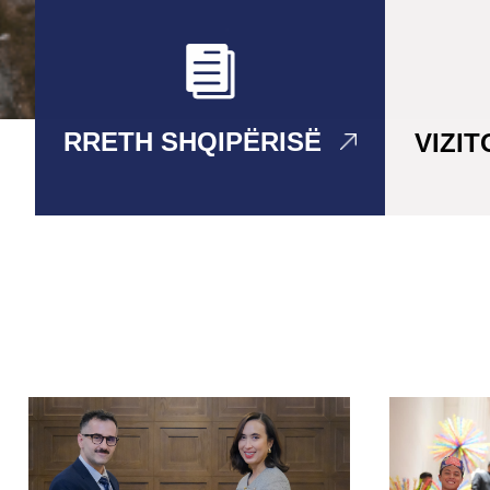
RRETH SHQIPËRISË
VIZI