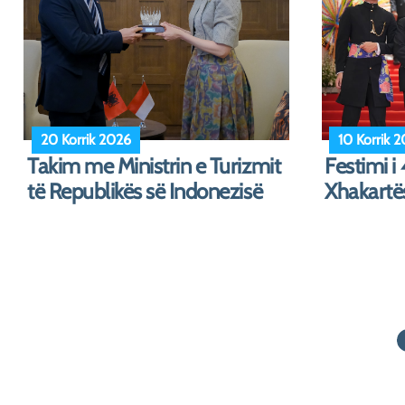
3 Korrik 2026
1 Korrik 20
Takim me Drejtorin e
Vlerësimi
Çështjeve Konsullore të
dhe Gjith
Ministrisë së P...