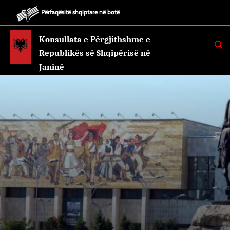
Përfaqësitë shqiptare në botë
Konsullata e Përgjithshme e
K
E
Republikës së Shqipërisë në
R
K
Janinë
O