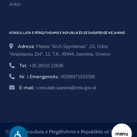
n
d
i
Arkiv
d
o
n
o
w
d
w
o
KONSULLATA E PËRGJITHSHME E REPUBLIKËS SË SHQIPËRISË NË JANINË
w
Adresa:
Plateia “Arch.Spyridonas” ,13, Odos
“Anastasiou Zini”, 12, T.K. 45444, Ioannina, Greece
Tel:
+30 26510 22636
Nr. i Emergjencës:
00306971533398
E-mail:
consulate.ioanina@mfa.gov.al
© 2026 Konsullata e Përgjithshme e Republikës së Shqipërisë
menu