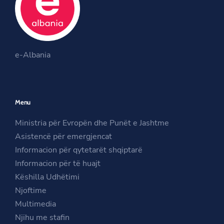
o
e
g
o
r
r
O
k
a
O
p
m
e-Albania
p
e
O
e
n
p
n
s
e
Menu
s
i
n
i
n
s
Ministria për Evropën dhe Punët e Jashtme
n
a
i
Asistencë për emergjencat
a
n
n
Informacion për qytetarët shqiptarë
n
e
a
Informacion për të huajt
e
w
n
Këshilla Udhëtimi
w
w
e
Njoftime
w
i
w
Multimedia
i
n
w
Njihu me stafin