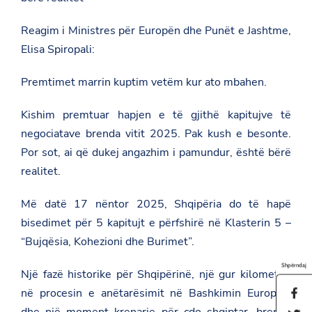
Reagim i Ministres për Europën dhe Punët e Jashtme,
Elisa Spiropali:
Premtimet marrin kuptim vetëm kur ato mbahen.
Kishim premtuar hapjen e të gjithë kapitujve të
negociatave brenda vitit 2025. Pak kush e besonte.
Por sot, ai që dukej angazhim i pamundur, është bërë
realitet.
Më datë 17 nëntor 2025, Shqipëria do të hapë
bisedimet për 5 kapitujt e përfshirë në Klasterin 5 –
“Bujqësia, Kohezioni dhe Burimet”.
Shpërndaj
Një fazë historike për Shqipërinë, një gur kilometrik
në procesin e anëtarësimit në Bashkimin Europian
S
h
dhe një moment krenarie për çdo shqiptar, brenda