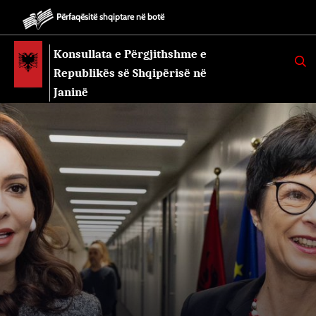
Përfaqësitë shqiptare në botë
Konsullata e Përgjithshme e
K
E
Republikës së Shqipërisë në
R
K
Janinë
O