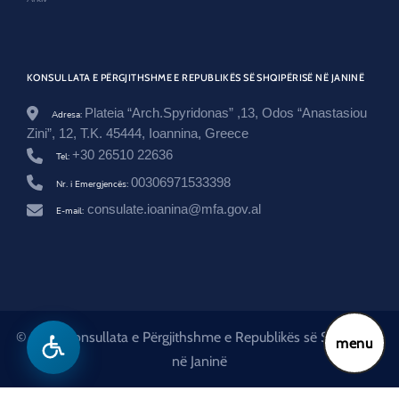
c
a
-
n
d
KONSULLATA E PËRGJITHSHME E REPUBLIKËS SË SHQIPËRISË NË JANINË
e
r
q
Plateia “Arch.Spyridonas” ,13, Odos “Anastasiou
Adresa:
e
Zini”, 12, T.K. 45444, Ioannina, Greece
v
+30 26510 22636
e
Tel:
r
00306971533398
Nr. i Emergjencës:
i
t
consulate.ioanina@mfa.gov.al
E-mail:
a
r
e
-
n
e
-
1
© 2026 Konsullata e Përgjithshme e Republikës së Shqipërisë
7
menu
-
në Janinë
n
e
n