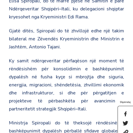
Elisa Spiropali, do të marrë pjesë në Samitin e parë
Ndërqeveritar Shqipëri–Itali, ku delegacioni shqiptar
kryesohet nga Kryeministri Edi Rama.
Gjatë ditës, Spiropali do të zhvillojë edhe një takim
bilateral me Zëvendës Kryeministrin dhe Ministrin e
Jashtëm, Antonio Tajani.
Ky samit ndërqeveritar përfaqëson një moment të
rëndësishëm për konsolidimin e bashkëpunimit
dypalësh në fusha kyçe si mbrojtja dhe siguria,
energjia, migracioni, shëndetësia, zhvillimi ekonomik
dhe infrastrukturor, si dhe për përgatitjen e
projekteve të përbashkëta për avancimin e
Shpërndaj
partneritetit strategjik Shqipëri–Itali.
S
h
Ministrja Spiropali do të theksojë rëndësinë e
S
a
h
r
bashkëpunimit dypalësh përballë sfidave globale të
h
a