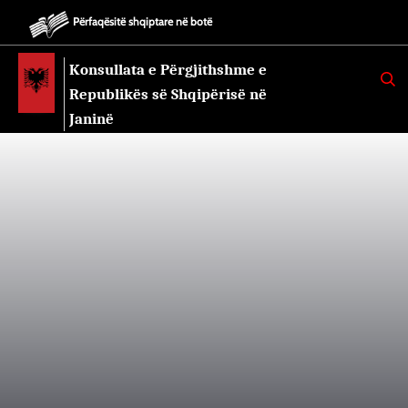
Përfaqësitë shqiptare në botë
Konsullata e Përgjithshme e
K
E
Republikës së Shqipërisë në
R
K
Janinë
O