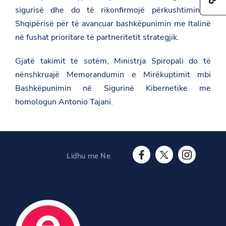
e
t
r
sigurisë dhe do të rikonfirmojë përkushtimin e
t
t
e
h
Shqipërisë për të avancuar bashkëpunimin me Italinë
p
t
i
s
h
në fushat prioritare të partneritetit strategjik.
s
:
i
p
/
s
a
/
p
Gjatë takimit të sotëm, Ministrja Spiropali do të
g
a
a
e
nënshkruajë Memorandumin e Mirëkuptimit mbi
m
g
o
b
e
Bashkëpunimin në Sigurinë Kibernetike me
n
a
o
F
homologun Antonio Tajani.
s
n
a
a
T
c
d
w
e
a
i
b
t
t
o
.
t
o
g
e
Lidhu me Ne
k
o
r
F
T
I
v
a
w
n
.
c
i
s
a
e
t
t
l
b
t
a
/
o
e
g
i
o
r
r
o
O
k
a