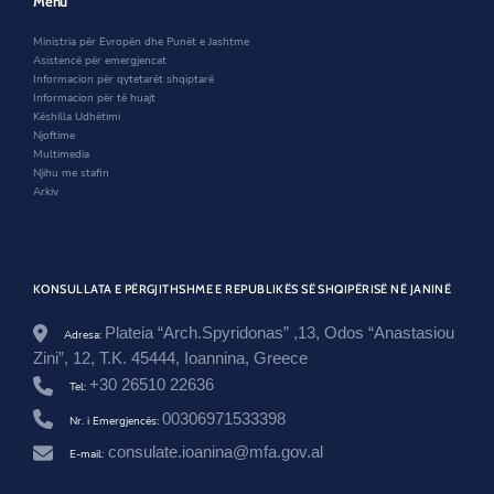
Menu
i
i
n
w
p
n
d
i
Ministria për Evropën dhe Punët e Jashtme
e
d
o
n
Asistencë për emergjencat
r
o
w
d
Informacion për qytetarët shqiptarë
i
w
o
Informacion për të huajt
a
w
Këshilla Udhëtimi
-
Njoftime
m
Multimedia
b
Njihu me stafin
e
Arkiv
s
h
t
e
t
-
KONSULLATA E PËRGJITHSHME E REPUBLIKËS SË SHQIPËRISË NË JANINË
a
k
Plateia “Arch.Spyridonas” ,13, Odos “Anastasiou
Adresa:
s
Zini”, 12, T.K. 45444, Ioannina, Greece
i
o
+30 26510 22636
Tel:
n
00306971533398
i
Nr. i Emergjencës:
n
consulate.ioanina@mfa.gov.al
E-mail:
-
a