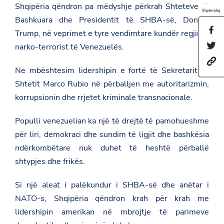
Shqipëria qëndron pa mëdyshje përkrah Shteteve të
Shpërndaj
Bashkuara dhe Presidentit të SHBA-së, Donald
S
Trump, në veprimet e tyre vendimtare kundër regjimit
h
S
narko-terrorist të Venezuelës.
a
h
r
h
a
e
Ne mbështesim lidershipin e fortë të Sekretarit të
t
r
t
t
e
h
Shtetit Marco Rubio në përballjen me autoritarizmin,
p
t
i
s
h
korrupsionin dhe rrjetet kriminale transnacionale.
s
:
i
p
/
s
a
Populli venezuelian ka një të drejtë të pamohueshme
/
p
g
a
a
e
për liri, demokraci dhe sundim të ligjit dhe bashkësia
m
g
o
b
e
ndërkombëtare nuk duhet të heshtë përballë
n
a
o
F
shtypjes dhe frikës.
s
n
a
a
T
c
d
w
e
Si një aleat i palëkundur i SHBA-së dhe anëtar i
a
i
b
t
NATO-s, Shqipëria qëndron krah për krah me
t
o
.
t
o
lidershipin amerikan në mbrojtje të parimeve
g
e
k
o
r