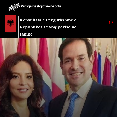
Përfaqësitë shqiptare në botë
Konsullata e Përgjithshme e
K
E
Republikës së Shqipërisë në
R
K
Janinë
O