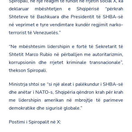
Spiropali, në një reagim të fundit në rrjetin social X, ka
deklaruar mbështetjen e Shqipërisë “përkrah
Shteteve të Bashkuara dhe Presidentit të SHBA-së
në veprimet e tyre vendimtare kundër regjimit narko-
terrorist të Venezuelës.”
“Ne mbështesim lidershipin e fortë të Sekretarit të
Shtetit Marco Rubio në përballjen me autoritarizmin,
korrupsionin dhe rrjetet kriminale transnacionale”,
thekson Spiropali.
Ministrja shtoi se “si një aleat i palëkundur i SHBA-së
dhe anëtar i NATO-s, Shqipëria qëndron krah për krah
me lidershipin amerikan në mbrojtje të parimeve
demokratike dhe sigurisë globale.”
Postimi i Spiropalit në X: