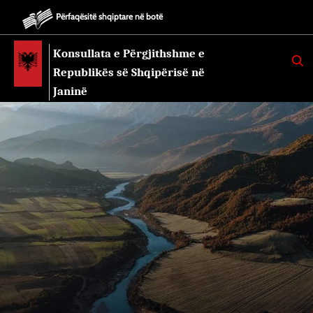
Përfaqësitë shqiptare në botë
Konsullata e Përgjithshme e
K
E
Republikës së Shqipërisë në
R
K
Janinë
O