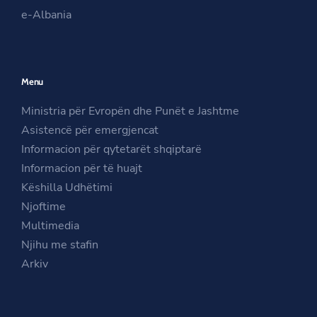
O
p
m
e-Albania
p
e
O
e
n
p
n
s
e
Menu
s
i
n
i
n
s
Ministria për Evropën dhe Punët e Jashtme
n
a
i
Asistencë për emergjencat
a
n
n
Informacion për qytetarët shqiptarë
n
e
a
Informacion për të huajt
e
w
n
Këshilla Udhëtimi
w
w
e
Njoftime
w
i
w
Multimedia
i
n
w
Njihu me stafin
n
d
i
Arkiv
d
o
n
o
w
d
w
o