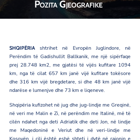
Pozita Gjeografike
shtrihet në Evropën Juglindore, në
SHQIPËRIA
Perëndim të Gadishullit Ballkanik, me një sipërfaqe
prej 28.748 km2, me gjatësi të vijës kufitare 1094
km, nga të cilat 657 km janë vijë kufitare tokësore
dhe 316 km vijë bregdetare, si dhe 48 km janë vijë
ndarëse e lumenjve dhe 73 km e liqeneve.
Shqipëria kufizohet në jug dhe jug-lindje me Greqinë,
në veri me Malin e Zi, në perëndim me Italinë, më të
cilën ndahet nga deti Adriatik dhe deti Jon, në lindje
me Maqedoninë e Veriut dhe në veri-lindje me
Kosovën, i cili është eshë shteti i dytë në rajonin e