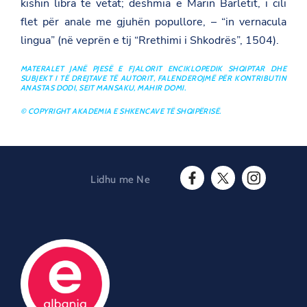
kishin libra të vetat; dëshmia e Marin Barletit, i cili
flet për anale me gjuhën popullore, – “in vernacula
lingua” (në veprën e tij “Rrethimi i Shkodrës”, 1504).
MATERALET JANË PJESË E FJALORIT ENCIKLOPEDIK SHQIPTAR DHE
SUBJEKT I TË DREJTAVE TË AUTORIT, FALENDEROJMË PËR KONTRIBUTIN
ANASTAS DODI, SEIT MANSAKU, MAHIR DOMI.
© COPYRIGHT AKADEMIA E SHKENCAVE TË SHQIPËRISË.
Lidhu me Ne
F
T
I
a
w
n
c
i
s
e
t
t
b
t
a
o
e
g
o
r
r