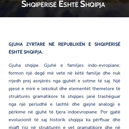
Shqipërisë Është Shqipja
GJUHA ZYRTARE NË REPUBLIKËN E SHQIPËRISË
ËSHTË SHQIPJA.
Gjuha shqipe. Gjuhë e familjes indo-evropiane;
formon një degë më vete në këtë familje dhe nuk
rrjedh prej asnjërës nga gjuhët e sotme të saj. Një
pjesë e mirë e leksikut dhe elementët themelore të
strukturës gramatikore të shqipes janë trashëguar
nga një periudhë e lashtë dhe gjejnë analogji e
përkime në gjuhë të tjera indoevropiane. Por gjatë
evolucionit të saj historik shqipja ka përftuar dhe
mjaft risi në strukturën e vet gramatikore dhe në