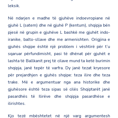
leksik.
Në ndarjen e madhe të gjuhëve indoevropiane në
gjuhë L (satem) dhe në gjuhë P (kentum), shqipja bën
pjesë në grupin e gjuhëve L bashkë me gjuhët indo-
iranike, balto-sllave dhe me armenishten. Origjina e
gjuhës shqipe është një problem i vështirë për t’u
sqaruar përfundimisht, pasi të dhënat për gjuhët e
lashta të Ballkanit prej të cilave mund ta ketë burimin
shqipja, janë tepër të varfra. Dy janë tezat kryesore
për prejardhjen e gjuhës shqipe: teza ilire dhe teza
trake. Më e argumentuar nga ana historike dhe
gjuhësore është teza sipas së cilës Shqiptarët janë
pasardhës të Ilirëve dhe shqipja pasardhëse e
ilirishtes.
Kjo tezë mbështetet në një varg argumentesh