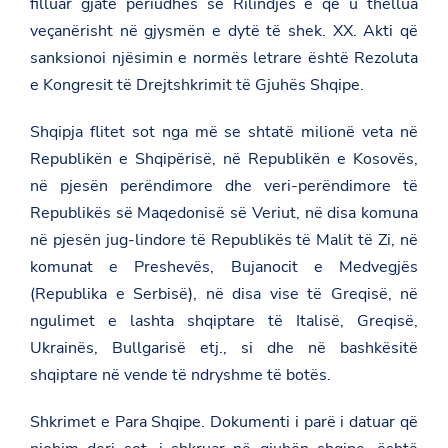
filluar gjatë periudhës së Rilindjes e që u thellua
veçanërisht në gjysmën e dytë të shek. XX. Akti që
sanksionoi njësimin e normës letrare është Rezoluta
e Kongresit të Drejtshkrimit të Gjuhës Shqipe.
Shqipja flitet sot nga më se shtatë milionë veta në
Republikën e Shqipërisë, në Republikën e Kosovës,
në pjesën perëndimore dhe veri-perëndimore të
Republikës së Maqedonisë së Veriut, në disa komuna
në pjesën jug-lindore të Republikës të Malit të Zi, në
komunat e Preshevës, Bujanocit e Medvegjës
(Republika e Serbisë), në disa vise të Greqisë, në
ngulimet e lashta shqiptare të Italisë, Greqisë,
Ukrainës, Bullgarisë etj., si dhe në bashkësitë
shqiptare në vende të ndryshme të botës.
Shkrimet e Para Shqipe. Dokumenti i parë i datuar që