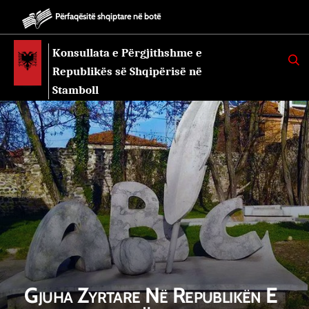
Përfaqësitë shqiptare në botë
Konsullata e Përgjithshme e
K
E
Republikës së Shqipërisë në
R
K
Stamboll
O
Gjuha Zyrtare Në Republikën E