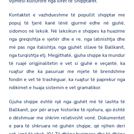
vijimësi kulturore nga Ilirët te Shqiptarët.
Kontaktet e vazhdueshme të popullit shqiptar me
popuj të tjerë kanë lënë gjurmë edhe në gjuhë,
sidomos në leksik. Në leksikun e shqipes ka huazime
nga greqishtja e vjetër dhe e re, nga latinishtja dhe
më pas nga italishtja, nga gjuhët sllave të Ballkanit,
nga turqishtja etj. Megjithatë, gjuha shqipe ka mundur
të ruajë origjinalitetin e vet si gjuhë e veçantë, ka
ruajtur dhe ka pasuruar me mjete të brendshme
fondin e vet të trashëguar, ka ruajtur të paprekur nga
ndikimet e huaja sistemin e vet gramatikor.
Gjuha shqipe është një nga gjuhët më të lashta të
Ballkanit, por për arsye historike të njohura, ajo është
e dëshmuar me shkrim relativisht vonë. Dokumentet
e para të shkruara në gjuhën shqipe, që njihen deri