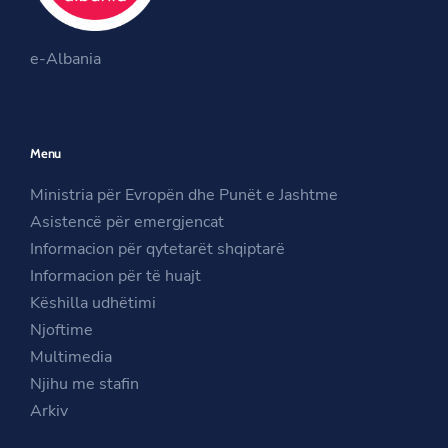
O
k
a
O
p
m
e-Albania
p
e
O
e
n
p
n
s
e
Menu
s
i
n
i
n
s
Ministria për Evropën dhe Punët e Jashtme
n
a
i
Asistencë për emergjencat
a
n
n
Informacion për qytetarët shqiptarë
n
e
a
Informacion për të huajt
e
w
n
Këshilla udhëtimi
w
w
e
Njoftime
w
i
w
Multimedia
i
n
w
Njihu me stafin
n
d
i
Arkiv
d
o
n