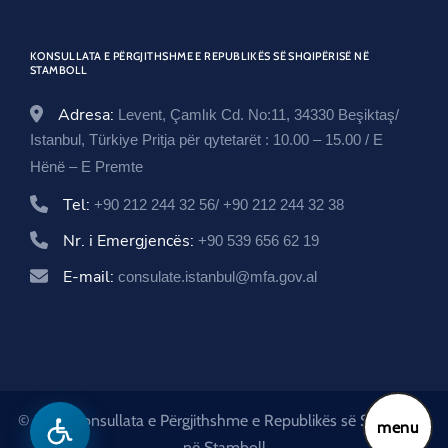
o
w
d
w
o
KONSULLATA E PËRGJITHSHME E REPUBLIKËS SË SHQIPËRISË NË
w
STAMBOLL
Adresa:
Levent, Çamlık Cd. No:11, 34330 Beşiktaş/
Istanbul, Türkiye Pritja për qytetarët : 10.00 – 15.00 / E
Hënë – E Premte
Tel:
+90 212 244 32 56/ +90 212 244 32 38
Nr. i Emergjencës:
+90 539 656 62 19
E-mail:
consulate.istanbul@mfa.gov.al
© 2026 Konsullata e Përgjithshme e Republikës së Shqipërisë
menu
në Stamboll