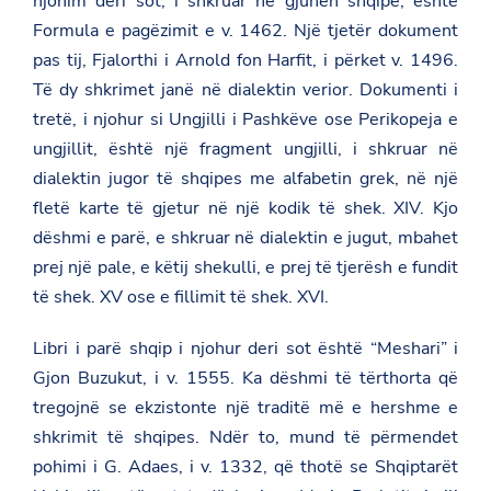
njohim deri sot, i shkruar në gjuhën shqipe, është
Formula e pagëzimit e v. 1462. Një tjetër dokument
pas tij, Fjalorthi i Arnold fon Harfit, i përket v. 1496.
Të dy shkrimet janë në dialektin verior. Dokumenti i
tretë, i njohur si Ungjilli i Pashkëve ose Perikopeja e
ungjillit, është një fragment ungjilli, i shkruar në
dialektin jugor të shqipes me alfabetin grek, në një
fletë karte të gjetur në një kodik të shek. XIV. Kjo
dëshmi e parë, e shkruar në dialektin e jugut, mbahet
prej një pale, e këtij shekulli, e prej të tjerësh e fundit
të shek. XV ose e fillimit të shek. XVI.
Libri i parë shqip i njohur deri sot është “Meshari” i
Gjon Buzukut, i v. 1555. Ka dëshmi të tërthorta që
tregojnë se ekzistonte një traditë më e hershme e
shkrimit të shqipes. Ndër to, mund të përmendet
pohimi i G. Adaes, i v. 1332, që thotë se Shqiptarët