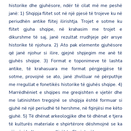
historike dhe gjuhësore, ndër të cilat më me peshë
janë: 1) Shqipja flitet sot në një pjesë të trojeve ku në
periudhën antike flitej ilirishtja. Trojet e sotme ku
flitet gjuha shqipe, në krahasim me trojet e
dikurshme të saj, janë rezultat rrudhjeje për arsye
historike të njohura. 2) Ato pak elemente gjuhësore
që janë njohur si ilire, gjejnë shpjegim me anë të
gjuhës shqipe. 3) Format e toponimeve të lashta
antike, të krahasuara me format përgjegjëse të
sotme, provojnë se ato, janë zhvilluar në përputhje
me rregullat e fonetikës historike të gjuhës shqipe. 4)
Marrëdhëniet e shqipes me greqishten e vjetër dhe
me latinishten tregojnë se shqipja është formuar si
gjuhë në një periudhë të hershme, në fqinjësi me këto
gjuhë. 5) Të dhënat arkeologjike dhe të dhënat e tjera
të kulturës materiale e shpirtërore dëshmojnë se ka