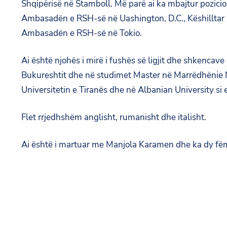
Shqipërisë në Stamboll. Më parë ai ka mbajtur pozicio
Ambasadën e RSH-së në Uashington, D.C., Këshilltar
Ambasadën e RSH-së në Tokio.
Ai është njohës i mirë i fushës së ligjit dhe shkencave
Bukureshtit dhe në studimet Master në Marrëdhënie N
Universitetin e Tiranës dhe në Albanian University si 
Flet rrjedhshëm anglisht, rumanisht dhe italisht.
Ai është i martuar me Manjola Karamen dhe ka dy fëm