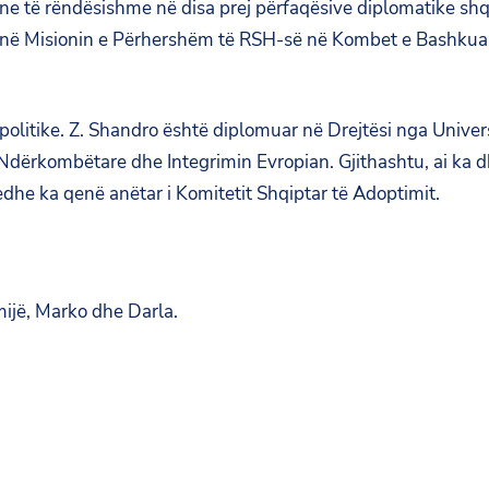
ne të rëndësishme në disa prej përfaqësive diplomatike shq
 në Misionin e Përhershëm të RSH-së në Kombet e Bashkuar
 politike. Z. Shandro është diplomuar në Drejtësi nga Universi
dërkombëtare dhe Integrimin Evropian. Gjithashtu, ai ka d
edhe ka qenë anëtar i Komitetit Shqiptar të Adoptimit.
ijë, Marko dhe Darla.