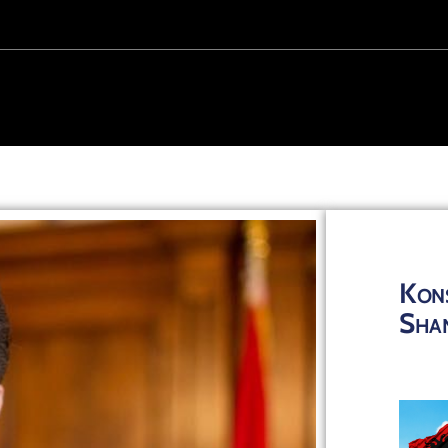
Kons
Sha