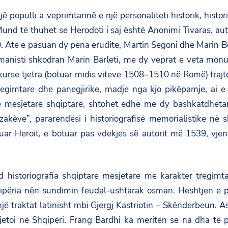
një populli a veprimtarinë e një personaliteti historik, histo
 Mund të thuhet se Herodoti i saj është Anonimi Tivaras, aut
 Atë e pasuan dy pena erudite, Martin Segoni dhe Marin Beç
manisti shkodran Marin Barleti, me dy veprat e veta monum
rse tjetra (botuar midis viteve 1508–1510 në Romë) trajto
tregimtare dhe panegjirike, madje nga kjo pikëpamje, ai e 
nëve mesjetarë shqiptarë, shtohet edhe me dy bashkatdheta
akëve”, pararendësi i historiografisë memorialistike në 
uar Heroit, e botuar pas vdekjes së autorit më 1539, vjen
storiografia shqiptare mesjetare me karakter tregimtar d
qipëria nën sundimin feudal-ushtarak osman. Heshtjen e pri
 një traktat latinisht mbi Gjergj Kastriotin – Skënderbeun. 
 ai jetoi në Shqipëri. Frang Bardhi ka meritën se na dha t