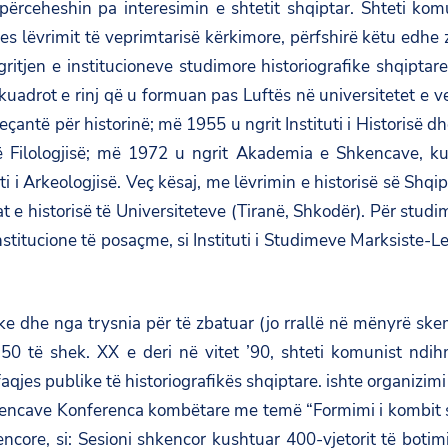
përceheshin pa interesimin e shtetit shqiptar. Shteti kom
es lëvrimit të veprimtarisë kërkimore, përfshirë këtu edhe 
ritjen e institucioneve studimore historiografike shqiptar
uadrot e rinj që u formuan pas Luftës në universitetet e ve
eçantë për historinë; më 1955 u ngrit Instituti i Historisë 
të Filologjisë; më 1972 u ngrit Akademia e Shkencave, ku
tuti i Arkeologjisë. Veç kësaj, me lëvrimin e historisë së Shq
t e historisë të Universiteteve (Tiranë, Shkodër). Për stu
institucione të posaçme, si Instituti i Studimeve Marksiste
ke dhe nga trysnia për të zbatuar (jo rrallë në mënyrë ske
e ’50 të shek. XX e deri në vitet ’90, shteti komunist ndih
shfaqjes publike të historiografikës shqiptare. ishte organi
Shkencave Konferenca kombëtare me temë “Formimi i kombit s
ncore, si: Sesioni shkencor kushtuar 400-vjetorit të botim