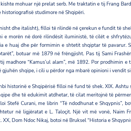
ishte mohuar një prelat serb. Me traktatin e tij Frang Bardh
e historiografisë studimore në Shqipëri.
nisht dhe italisht), filloi të rilindë në çerekun e fundit të 
 e morën në dorë rilindësit iluministë, të cilët e shfrytëz
ia e huaj dhe për formimin e shtetit shqiptar të pavarur. 
tarët”, botuar më 1879 në frëngjisht. Pas tij Sami Frashëri 
ë tij madhore “Kamus’ul alam”, më 1892. Por prodhimin e t
ë gjuhën shqipe, i cili u përdor nga mbarë opinioni i vendit 
 mbi historinë e Shqipërisë filloi në fund të shek. XIX. Ashtu
qipe dhe të edukimit atdhetar, të cilat meritojnë të përmen
filloi Stefë Curani, me librin “Të ndodhunat e Shqypnis”, 
htetur në ligjëratat e L. Taloçit. Një vit më vonë, Naim F
ek. XX, Dom Ndoc Nikaj, botoi në Bruksel “Historia e Shqypnis