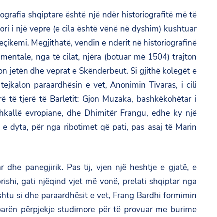
riografia shqiptare është një ndër historiografitë më të
ori i një vepre (e cila është vënë në dyshim) kushtuar
ikemi. Megjithatë, vendin e nderit në historiografinë
entale, nga të cilat, njëra (botuar më 1504) trajton
n jetën dhe veprat e Skënderbeut. Si gjithë kolegët e
tejkalon paraardhësin e vet, Anonimin Tivaras, i cili
rë të tjerë të Barletit: Gjon Muzaka, bashkëkohëtar i
shkallë evropiane, dhe Dhimitër Frangu, edhe ky një
 e dyta, për nga ribotimet që pati, pas asaj të Marin
he panegjirik. Pas tij, vjen një heshtje e gjatë, e
shi, gati njëqind vjet më vonë, prelati shqiptar nga
Ashtu si dhe paraardhësit e vet, Frang Bardhi formimin
ë parën përpjekje studimore për të provuar me burime