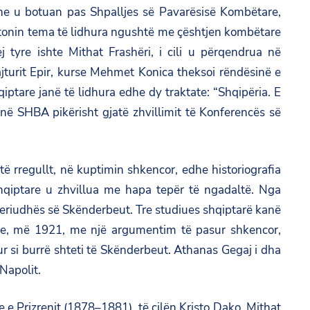
dhe u botuan pas Shpalljes së Pavarësisë Kombëtare,
rajtonin tema të lidhura ngushtë me çështjen kombëtare
tyre ishte Mithat Frashëri, i cili u përqendrua në
jturit Epir, kurse Mehmet Konica theksoi rëndësinë e
tare janë të lidhura edhe dy traktate: “Shqipëria. E
 në SHBA pikërisht gjatë zhvillimit të Konferencës së
 të rregullt, në kuptimin shkencor, edhe historiografia
shqiptare u zhvillua me hapa tepër të ngadaltë. Nga
eriudhës së Skënderbeut. Tre studiues shqiptarë kanë
dukje, më 1921, me një argumentim të pasur shkencor,
ur si burrë shteti të Skënderbeut. Athanas Gegaj i dha
 Napolit.
 e Prizrenit (1878–1881), të cilën Kristo Dako, Mithat