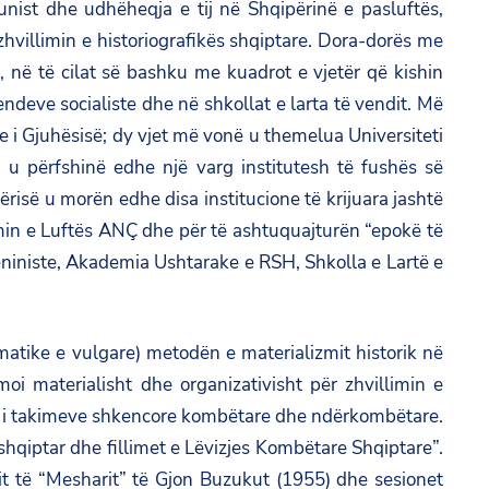
unist dhe udhëheqja e tij në Shqipërinë e pasluftës,
zhvillimin e historiografikës shqiptare. Dora-dorës me
e, në të cilat së bashku me kuadrot e vjetër që kishin
ndeve socialiste dhe në shkollat e larta të vendit. Më
dhe i Gjuhësisë; dy vjet më vonë u themelua Universiteti
 u përfshinë edhe një varg institutesh të fushës së
ipërisë u morën edhe disa institucione të krijuara jashtë
dimin e Luftës ANÇ dhe për të ashtuquajturën “epokë të
-Leniniste, Akademia Ushtarake e RSH, Shkolla e Lartë e
matike e vulgare) metodën e materializmit historik në
moi materialisht dhe organizativisht për zhvillimin e
zimi i takimeve shkencore kombëtare dhe ndërkombëtare.
hqiptar dhe fillimet e Lëvizjes Kombëtare Shqiptare”.
it të “Mesharit” të Gjon Buzukut (1955) dhe sesionet