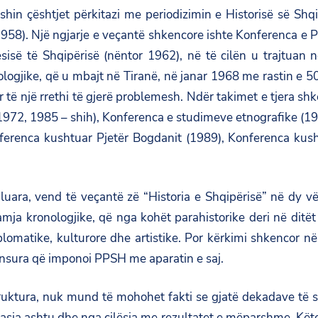
hin çështjet përkitazi me periodizimin e Historisë së Shqi
 (1958). Një ngjarje e veçantë shkencore ishte Konferenca 
ësisë të Shqipërisë (nëntor 1962), në të cilën u trajtuan 
gjike, që u mbajt në Tiranë, në janar 1968 me rastin e 500
ar të një rrethi të gjerë problemesh. Ndër takimet e tjera s
(1972, 1985 – shih), Konferenca e studimeve etnografike (19
onferenca kushtuar Pjetër Bogdanit (1989), Konferenca kusht
uara, vend të veçantë zë “Historia e Shqipërisë” në dy vël
amja kronologjike, që nga kohët parahistorike deri në dit
plomatike, kulturore dhe artistike. Por kërkimi shkencor në 
sura që imponoi PPSH me aparatin e saj.
truktura, nuk mund të mohohet fakti se gjatë dekadave të si
sia ashtu dhe nga cilësia me rezultatet e mëparshme. Këto s