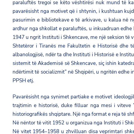
paraluftës tregoi se këto vështirësi nuk mund të ka
pavarësisht nga motivet që i shtynin, i kushtuan kujd
pasurimin e bibliotekave e të arkivave, u kalua në ng
ardhur nga shkollat e paraluftës, u inkuadruan edhe k
1947 u ngrit Instituti i Shkencave, me një seksion të v
Shtetëror i Tiranës me Fakultetin e Historisë dhe 
albanologjisë, ndër ta dhe Instituti i Historisë e Insti
sistemit të Akademisë së Shkencave, siç ishin katedra
ndërtimit të socializmit” në Shqipëri, u ngritën edhe 
PPSH etj.
Pavarësisht nga synimet partiake e motivet ideologji
trajtimin e historisë, duke filluar nga mesi i vitev
historiografikës shqiptare. Një nga format e reja të 
Në nëntor të vitit 1952 u organizua nga Instituti i 
Në vitet 1954–1958 u zhvilluan disa veprimtari shke