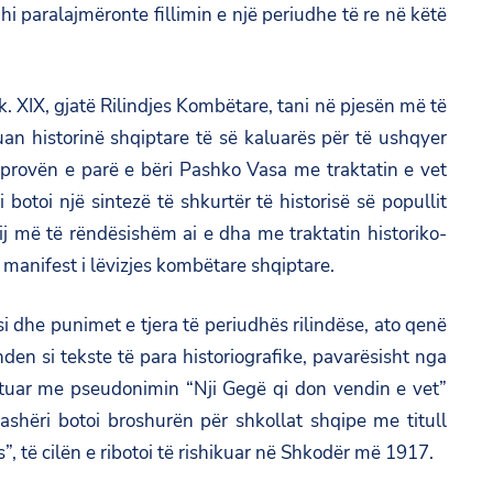
i paralajmëronte fillimin e një periudhe të re në këtë
shek. XIX, gjatë Rilindjes Kombëtare, tani në pjesën më të
uan historinë shqiptare të së kaluarës për të ushqyer
Sprovën e parë e bëri Pashko Vasa me traktatin e vet
botoi një sintezë të shkurtër të historisë së popullit
ij më të rëndësishëm ai e dha me traktatin historiko-
si manifest i lëvizjes kombëtare shqiptare.
 si dhe punimet e tjera të periudhës rilindëse, ato qenë
den si tekste të para historiografike, pavarësisht nga
botuar me pseudonimin “Nji Gegë qi don vendin e vet”
rashëri botoi broshurën për shkollat shqipe me titull
”, të cilën e ribotoi të rishikuar në Shkodër më 1917.