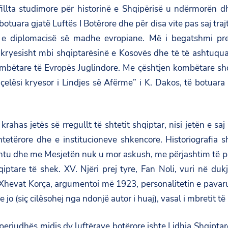
illta studimore për historinë e Shqipërisë u ndërmorën 
botuara gjatë Luftës I Botërore dhe për disa vite pas saj t
 e diplomacisë së madhe evropiane. Më i begatshmi prej 
, kryesisht mbi shqiptarësinë e Kosovës dhe të të ashtuqua
bëtare të Evropës Juglindore. Me çështjen kombëtare shqip
 çelësi kryesor i Lindjes së Afërme” i K. Dakos, të botuara
ahas jetës së rregullt të shtetit shqiptar, nisi jetën e saj
tetërore dhe e institucioneve shkencore. Historiografia 
ashtu dhe me Mesjetën nuk u mor askush, me përjashtim të p
qiptare të shek. XV. Njëri prej tyre, Fan Noli, vuri në 
j, Xhevat Korça, argumentoi më 1923, personalitetin e pavar
o (siç cilësohej nga ndonjë autor i huaj), vasal i mbretit të
eriudhës midis dy luftërave botërore ishte Lidhja Shqiptare