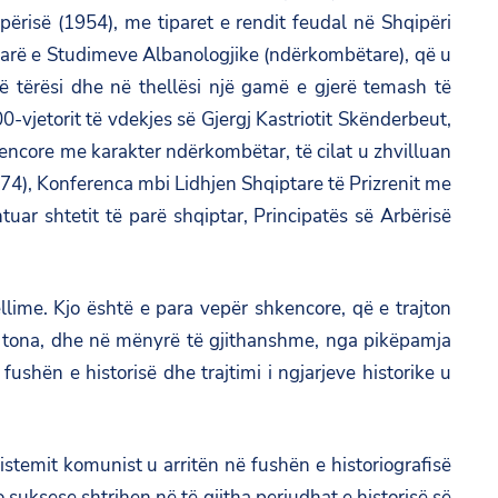
përisë (1954), me tiparet e rendit feudal në Shqipëri
e Parë e Studimeve Albanologjike (ndërkombëtare), që u
në tërësi dhe në thellësi një gamë e gjerë temash të
-vjetorit të vdekjes së Gjergj Kastriotit Skënderbeut,
hkencore me karakter ndërkombëtar, të cilat u zhvilluan
74), Konferenca mbi Lidhjen Shqiptare të Prizrenit me
uar shtetit të parë shqiptar, Principatës së Arbërisë
lime. Kjo është e para vepër shkencore, që e trajton
ët tona, dhe në mënyrë të gjithanshme, nga pikëpamja
fushën e historisë dhe trajtimi i ngjarjeve historike u
stemit komunist u arritën në fushën e historiografisë
uksese shtrihen në të gjitha periudhat e historisë së