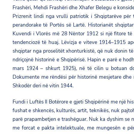
Frashëri, Mehdi Frashëri dhe Xhafer Belegu e konsideru
Prizrenit lindi nga vrulli patriotik i Shqiptarëve për
perandorake të Portës së Lartë. Historianët shqipt
Kuvendi i Vlorës më 28 Nëntor 1912 si një fitore të 
tendenciozë të huaj. Lëvizja e viteve 1914–1915 apo,
shqiptar nga proselitët xhonturkistë, që nuk donin 
ndriçojnë historinë e Shqipërisë. Hapin e parë e hod
mars 1924 – shkurt 1925), në të cilin u botuan do
Dokumente me rëndësi për historinë mesjetare dhe m
Shkodër deri në vitin 1944.
Fundi i Luftës II Botërore e gjeti Shqipërinë me një hi
fushat e shkencës, kulturës, artit, teknikës, nuk paj
parë prapambetjen e trashëguar. Nuk ka dyshim se në 
me forcat e pakta intelektuale, me mungesën e për