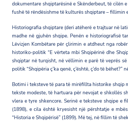
dokumentare shqiptarësinë e Skënderbeut, të cilën e k
fushë të rëndësishme të kulturës shqiptare – fillimin 
Historiografia shqiptare (deri atëherë e trajtuar në lati
madhe në gjuhën shqipe. Penën e historiografisë tani
Lëvizjen Kombëtare për çlirimin e atdheut nga robër
historiko-politik “E vërteta mbi Shqipërinë dhe Shqip
shqiptar në turqisht, në vëllimin e parë të veprës s
politik “Shqipëria ç’ka qenë, ç’është, ç’do të bëhet?” n
Botimi i teksteve të para të mirëfillta historike shqip
tekste modeste, të hartuara për nevojat e shkollës sh
vlera e tyre shkencore. Serinë e teksteve shqipe e 
(1898), e cila është kryesisht një përshtatje e mbës
“Historia e Shqipërisë” (1899). Më tej, në fillim të sh