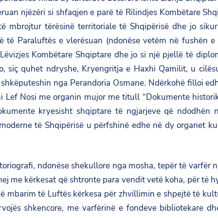
an njëzëri si shfaqjen e parë të Rilindjes Kombëtare Shqipt
 të mbrojtur tërësinë territoriale të Shqipërisë dhe jo sik
arë të Paraluftës e vlerësuan (ndonëse vetëm në fushën e 
Lëvizjes Kombëtare Shqiptare dhe jo si një pjellë të diplo
 siç quhet ndryshe, Kryengritja e Haxhi Qamilit, u cilësua 
të shkëputeshin nga Perandoria Osmane. Ndërkohë filloi e
hi Lef Nosi me organin mujor me titull “Dokumente historik
kumente kryesisht shqiptare të ngjarjeve që ndodhën në 
oderne të Shqipërisë u përfshinë edhe në dy organet kultu
storiografi, ndonëse shekullore nga mosha, tepër të varfër nga
tohej me kërkesat që shtronte para vendit vetë koha, për të 
mbarim të Luftës kërkesa për zhvillimin e shpejtë të kult
vojës shkencore, me varfërinë e fondeve bibliotekare dh