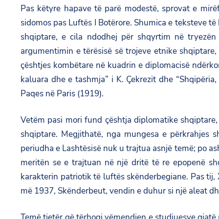
Pas këtyre hapave të parë modestë, sprovat e mirëf
sidomos pas Luftës I Botërore. Shumica e teksteve të 
shqiptare, e cila ndodhej për shqyrtim në tryezën
argumentimin e tërësisë së trojeve etnike shqiptare
çështjes kombëtare në kuadrin e diplomacisë ndërkom
kaluara dhe e tashmja” i K. Çekrezit dhe “Shqipëria,
Paqes në Paris (1919).
Vetëm pasi mori fund çështja diplomatike shqiptare, kr
shqiptare. Megjithatë, nga mungesa e përkrahjes sh
periudha e Lashtësisë nuk u trajtua asnjë temë; po 
meritën se e trajtuan në një dritë të re epopenë sh
karakterin patriotik të luftës skënderbegiane. Pas ti
më 1937, Skënderbeut, vendin e duhur si një aleat dhe j
Temë tjetër që tërhoqi vëmendjen e studiuesve gjatë p