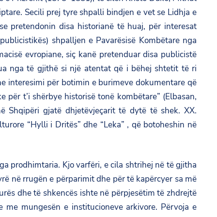
are. Secili prej tyre shpalli bindjen e vet se Lidhja e
urse pretendonin disa historianë të huaj, për interesat
publicistikës) shpalljen e Pavarësisë Kombëtare nga
macisë evropiane, siç kanë pretenduar disa publicistë
nga të gjithë si një atentat që i bëhej shtetit të ri
dhe interesimi për botimin e burimeve dokumentare që
e për t’i shërbye historisë tonë kombëtare” (Elbasan,
Shqipëri gjatë dhjetëvjeçarit të dytë të shek. XX.
rore “Hylli i Dritës” dhe “Leka” , që botoheshin në
 prodhimtaria. Kjo varfëri, e cila shtrihej në të gjitha
hyrë në rrugën e përparimit dhe për të kapërcyer sa më
urës dhe të shkencës ishte në përpjesëtim të zhdrejtë
e me mungesën e institucioneve arkivore. Përvoja e