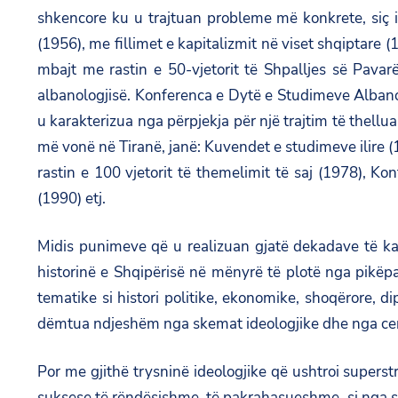
shkencore ku u trajtuan probleme më konkrete, siç is
(1956), me fillimet e kapitalizmit në viset shqiptare
mbajt me rastin e 50-vjetorit të Shpalljes së Pavar
albanologjisë. Konferenca e Dytë e Studimeve Albanolo
u karakterizua nga përpjekja për një trajtim të thellu
më vonë në Tiranë, janë: Kuvendet e studimeve ilire 
rastin e 100 vjetorit të themelimit të saj (1978), K
(1990) etj.
Midis punimeve që u realizuan gjatë dekadave të kal
historinë e Shqipërisë në mënyrë të plotë nga pikëp
tematike si histori politike, ekonomike, shoqërore, di
dëmtua ndjeshëm nga skemat ideologjike dhe nga cen
Por me gjithë trysninë ideologjike që ushtroi supers
suksese të rëndësishme, të pakrahasueshme, si nga sa