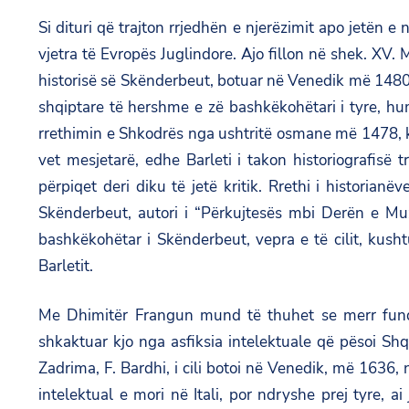
Si dituri që trajton rrjedhën e njerëzimit apo jetën e 
vjetra të Evropës Juglindore. Ajo fillon në shek. XV.
historisë së Skënderbeut, botuar në Venedik më 1480.
shqiptare të hershme e zë bashkëkohëtari i tyre, hu
rrethimin e Shkodrës nga ushtritë osmane më 1478, ku
vet mesjetarë, edhe Barleti i takon historiografisë 
përpiqet deri diku të jetë kritik. Rrethi i historia
Skënderbeut, autori i “Përkujtesës mbi Derën e Muz
bashkëkohëtar i Skënderbeut, vepra e të cilit, kusht
Barletit.
Me Dhimitër Frangun mund të thuhet se merr fund hi
shkaktuar kjo nga asfiksia intelektuale që pësoi Sh
Zadrima, F. Bardhi, i cili botoi në Venedik, më 1636,
intelektual e mori në Itali, por ndryshe prej tyre,