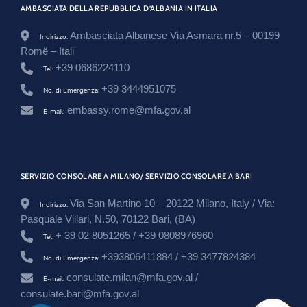
l
AMBASCIATA DELLA REPUBBLICA D’ALBANIA IN ITALIA
l
e
Ambasciata Albanese Via Asmara nr.5 – 00199
Indirizzo:
t
Romë – Itali
-
v
+39 0686224110
Tel:
i
+39 3444951075
z
No. di Emergenza:
i
embassy.rome@mfa.gov.al
E-mail:
t
a
-
d
y
d
SERVIZIO CONSOLARE A MILANO/ SERVIZIO CONSOLARE A BARI
i
t
Via San Martino 10 – 20122 Milano, Italy / Via:
Indirizzo:
o
r
Pasquale Villari, N.50, 70122 Bari, (BA)
e
+ 39 02 8051265 / +39 0808976960
Tel:
-
e
+393806411884 / +39 3477824384
No. di Emergenza:
-
p
consulate.milan@mfa.gov.al /
E-mail:
u
consulate.bari@mfa.gov.al
n