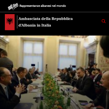
Rappresentanze albanesi nel mondo
Ambasciata della Repubblica
K
E
d’Albania in Italia
R
K
O