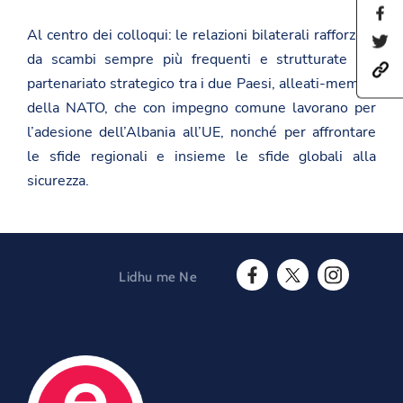
S
h
Al centro dei colloqui: le relazioni bilaterali rafforzate
S
a
h
da scambi sempre più frequenti e strutturate dal
r
h
a
e
partenariato strategico tra i due Paesi, alleati-membri
t
r
t
t
e
h
della NATO, che con impegno comune lavorano per
p
t
i
l’adesione dell’Albania all’UE, nonché per affrontare
s
h
s
:
i
p
le sfide regionali e insieme le sfide globali alla
/
s
a
/
p
sicurezza.
g
a
a
e
m
g
o
b
e
n
a
o
F
s
n
a
a
T
c
Lidhu me Ne
d
w
e
F
T
I
a
i
b
a
w
n
t
t
o
c
i
s
.
t
o
e
t
t
g
e
k
b
t
a
o
r
o
e
g
v
o
r
r
.
O
k
a