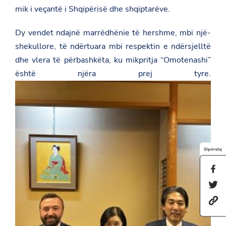
mik i veçantë i Shqipërisë dhe shqiptarëve.
Dy vendet ndajnë marrëdhënie të hershme, mbi një-
shekullore, të ndërtuara mbi respektin e ndërsjelltë
dhe vlera të përbashkëta, ku mikpritja “Omotenashi”
është njëra prej tyre.
Shpërndaj
S
h
S
a
h
r
h
a
e
t
r
t
t
e
h
p
t