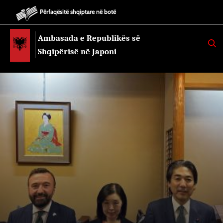
Përfaqësitë shqiptare në botë
Ambasada e Republikës së
K
E
Shqipërisë në Japoni
R
K
O