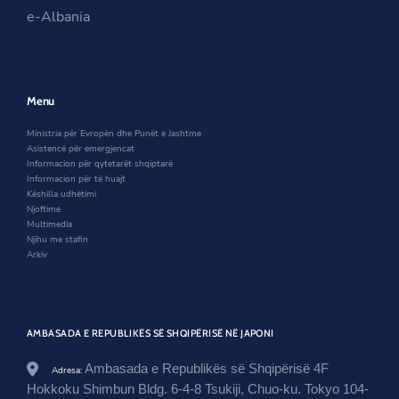
i
n
s
/
e-Albania
n
a
i
n
a
n
n
e
n
e
a
w
e
w
n
s
w
w
e
r
w
i
w
o
Menu
i
n
w
o
n
d
i
m
Ministria për Evropën dhe Punët e Jashtme
d
o
n
/
Asistencë për emergjencat
o
w
d
a
Informacion për qytetarët shqiptarë
w
o
m
Informacion për të huajt
w
b
Këshilla udhëtimi
a
Njoftime
s
Multimedia
a
Njihu me stafin
d
Arkiv
o
r
i
-
e
AMBASADA E REPUBLIKËS SË SHQIPËRISË NË JAPONI
r
m
Ambasada e Republikës së Shqipërisë 4F
Adresa:
a
l
Hokkoku Shimbun Bldg. 6-4-8 Tsukiji, Chuo-ku. Tokyo 104-