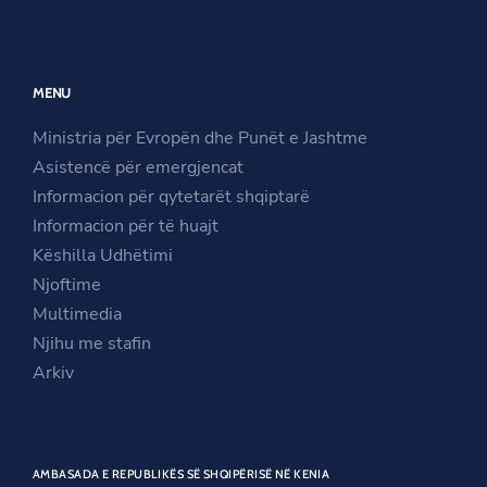
s
i
n
i
n
s
n
a
i
MENU
a
n
n
n
e
a
Ministria për Evropën dhe Punët e Jashtme
e
w
n
Asistencë për emergjencat
w
w
e
Informacion për qytetarët shqiptarë
w
i
w
Informacion për të huajt
i
n
w
Këshilla Udhëtimi
n
d
i
Njoftime
d
o
n
Multimedia
o
w
d
Njihu me stafin
w
o
Arkiv
w
AMBASADA E REPUBLIKËS SË SHQIPËRISË NË KENIA