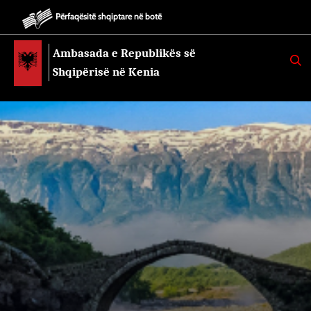
Përfaqësitë shqiptare në botë
Ambasada e Republikës së
K
E
Shqipërisë në Kenia
R
K
O