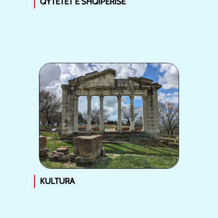
QYTETET E SHQIPËRISË
KULTURA