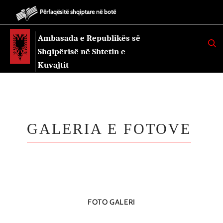
Përfaqësitë shqiptare në botë
Ambasada e Republikës së
K
E
Shqipërisë në Shtetin e
R
K
Kuvajtit
O
GALERIA E FOTOVE
FOTO GALERI