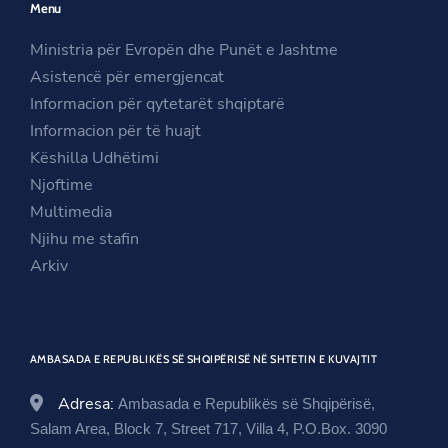
Menu
s
i
n
i
n
s
Ministria për Evropën dhe Punët e Jashtme
n
a
i
Asistencë për emergjencat
a
n
n
Informacion për qytetarët shqiptarë
n
e
a
Informacion për të huajt
e
w
n
Këshilla Udhëtimi
w
w
e
Njoftime
w
i
w
Multimedia
i
n
w
Njihu me stafin
n
d
i
Arkiv
d
o
n
o
w
d
w
o
AMBASADA E REPUBLIKËS SË SHQIPËRISË NË SHTETIN E KUVAJTIT
w
Adresa:
Ambasada e Republikës së Shqipërisë,
Salam Area, Block 7, Street 717, Villa 4, P.O.Box. 3090