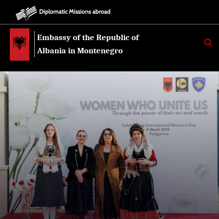
Diplomatic Missions abroad
Embassy of the Republic of
K
E
Albania in Montenegro
R
K
O