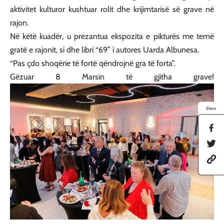
aktivitet kulturor kushtuar rolit dhe krijimtarisë së grave në
rajon.
Në këtë kuadër, u prezantua ekspozita e pikturës me temë
gratë e rajonit, si dhe libri “69” i autores Uarda Albunesa.
“Pas çdo shoqërie të fortë qëndrojnë gra të forta”.
Gëzuar 8 Marsin të gjitha grave!
Share
S
h
S
a
h
r
h
a
e
t
r
t
t
e
h
p
t
i
s
h
s
:
i
p
/
s
a
/
p
g