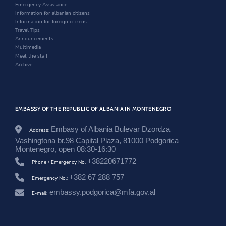
d
o
n
Emergency Assistance
/
o
w
d
Information for albanian citizens
e
w
o
Information for foreign citizens
n
w
Travel Tips
/
Announcements
n
Multimedia
e
Meet the staff
w
Archive
s
r
o
o
m
EMBASSY OF THE REPUBLIC OF ALBANIA IN MONTENEGRO
/
a
k
Embasy of Albania Bulevar Dzordza
Address:
t
Vashingtona br.98 Capital Plaza, 81000 Podgorica
i
Montenegro, open 08:30-16:30
v
+38220671772
i
Phone / Emergency No.
t
+382 67 288 757
Emergency No.:
e
t
embassy.podgorica@mfa.gov.al
E-mail:
-
k
u
l