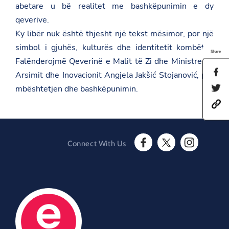
abetare u bë realitet me bashkëpunimin e dy
qeverive.
Ky libër nuk është thjesht një tekst mësimor, por një
simbol i gjuhës, kulturës dhe identitetit kombëtar.
Share
Falënderojmë Qeverinë e Malit të Zi dhe Ministren e
S
Arsimit dhe Inovacionit Angjela Jakšić Stojanović, për
h
S
mbështetjen dhe bashkëpunimin.
a
h
r
h
a
e
t
r
t
t
e
h
p
t
i
s
h
s
Connect With Us
:
i
p
F
T
I
/
s
a
a
w
n
/
p
g
c
i
s
a
a
e
e
t
t
m
g
o
b
t
a
b
e
n
o
e
g
a
o
F
o
r
r
s
n
a
O
k
a
a
T
c
O
p
m
d
w
e