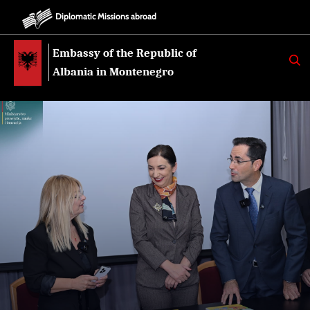
Diplomatic Missions abroad
Embassy of the Republic of
K
E
Albania in Montenegro
R
K
O