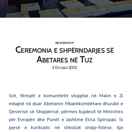
NEWSROOM
Ceremonia e shpërndarjes së
Abetares në Tuz
2 October 2025
Sot, fëmijët e komunitetit shqiptar në Malin e Zi
mbajnë në duar Abetaren Mbarëkombëtare dhuratë e
Qeverisë së Shqipërisë, pērmes kujdesit të Ministres
për Evropën dhe Punët e Jashtme Elisa Spiropali. Si
pjesë e kurikulës në shkollat shqip-folëse, kjo