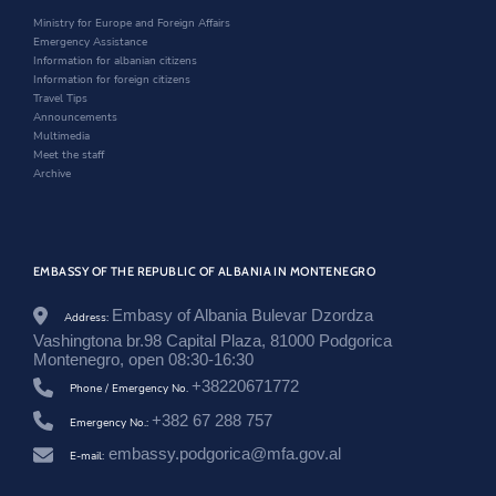
.
n
d
i
Ministry for Europe and Foreign Affairs
a
d
o
n
Emergency Assistance
l
o
w
d
Information for albanian citizens
/
w
o
Information for foreign citizens
m
w
Travel Tips
o
Announcements
n
Multimedia
t
Meet the staff
e
Archive
n
e
g
r
o
EMBASSY OF THE REPUBLIC OF ALBANIA IN MONTENEGRO
/
e
Embasy of Albania Bulevar Dzordza
Address:
n
/
Vashingtona br.98 Capital Plaza, 81000 Podgorica
n
Montenegro, open 08:30-16:30
e
+38220671772
Phone / Emergency No.
w
s
+382 67 288 757
Emergency No.:
r
o
embassy.podgorica@mfa.gov.al
E-mail:
o
m