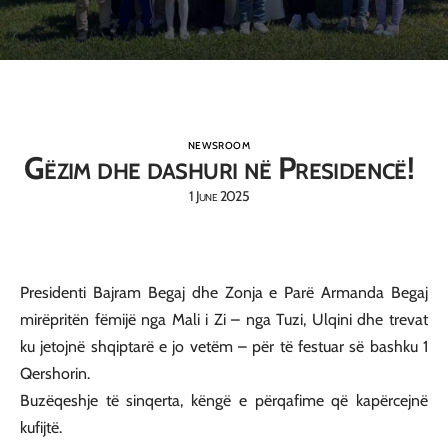
NEWSROOM
Gëzim dhe dashuri në Presidencë!
1 June 2025
Presidenti Bajram Begaj dhe Zonja e Parë Armanda Begaj
mirëpritën fëmijë nga Mali i Zi – nga Tuzi, Ulqini dhe trevat
ku jetojnë shqiptarë e jo vetëm – për të festuar së bashku 1
Qershorin.
Buzëqeshje të sinqerta, këngë e përqafime që kapërcejnë
kufijtë.