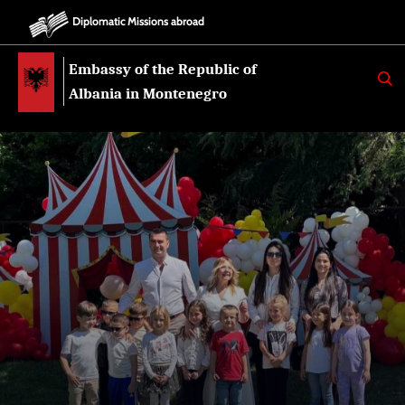
Diplomatic Missions abroad
Embassy of the Republic of
K
E
Albania in Montenegro
R
K
O