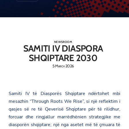
NEWSROOM
SAMITI IV DIASPORA
SHQIPTARE 2030
5 March 2026
Samiti IV të Diasporës Shqiptare ndërtohet mbi
mesazhin “Through Roots We Rise”, si një reflektim i
qasjes së re të Qeverisë Shqiptare për të rilidhur,
forcuar dhe ringjallur marrëdhënien strategjike me
diasporën shqiptare; një nga asetet më të çmuara të