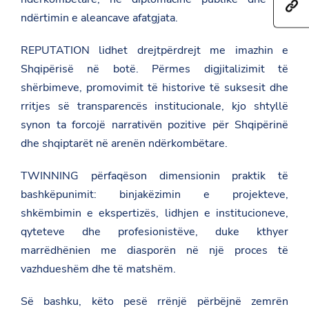
h
a
e
ndërtimin e aleancave afatgjata.
t
r
t
t
e
h
p
t
i
REPUTATION lidhet drejtpërdrejt me imazhin e
s
h
s
:
i
Shqipërisë në botë. Përmes digjitalizimit të
p
/
s
a
shërbimeve, promovimit të historive të suksesit dhe
/
p
g
a
a
e
rritjes së transparencës institucionale, kjo shtyllë
m
g
o
b
synon ta forcojë narrativën pozitive për Shqipërinë
e
n
a
o
F
dhe shqiptarët në arenën ndërkombëtare.
s
n
a
a
T
c
d
w
e
TWINNING përfaqëson dimensionin praktik të
a
i
b
bashkëpunimit: binjakëzimin e projekteve,
t
t
o
.
t
o
shkëmbimin e ekspertizës, lidhjen e institucioneve,
g
e
k
o
r
qyteteve dhe profesionistëve, duke kthyer
v
marrëdhënien me diasporën në një proces të
.
a
vazhdueshëm dhe të matshëm.
l
/
m
Së bashku, këto pesë rrënjë përbëjnë zemrën