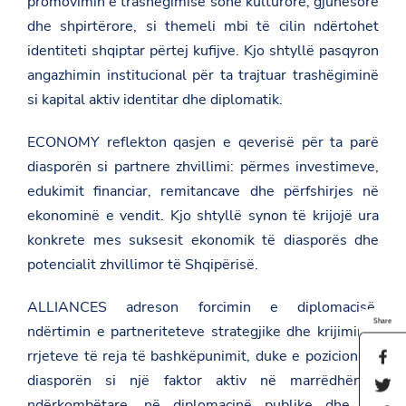
promovimin e trashëgimisë sonë kulturore, gjuhësore
dhe shpirtërore, si themeli mbi të cilin ndërtohet
identiteti shqiptar përtej kufijve. Kjo shtyllë pasqyron
angazhimin institucional për ta trajtuar trashëgiminë
si kapital aktiv identitar dhe diplomatik.
ECONOMY reflekton qasjen e qeverisë për ta parë
diasporën si partnere zhvillimi: përmes investimeve,
edukimit financiar, remitancave dhe përfshirjes në
ekonominë e vendit. Kjo shtyllë synon të krijojë ura
konkrete mes suksesit ekonomik të diasporës dhe
potencialit zhvillimor të Shqipërisë.
ALLIANCES adreson forcimin e diplomacisë,
Share
ndërtimin e partneriteteve strategjike dhe krijimin e
rrjeteve të reja të bashkëpunimit, duke e pozicionuar
S
h
diasporën si një faktor aktiv në marrëdhëniet
S
a
h
ndërkombëtare, në diplomacinë publike dhe në
r