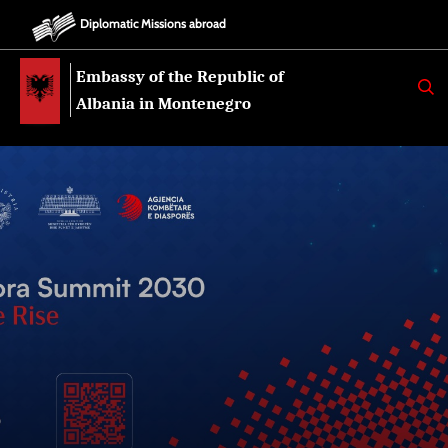
Diplomatic Missions abroad
Embassy of the Republic of
K
E
Albania in Montenegro
R
K
O