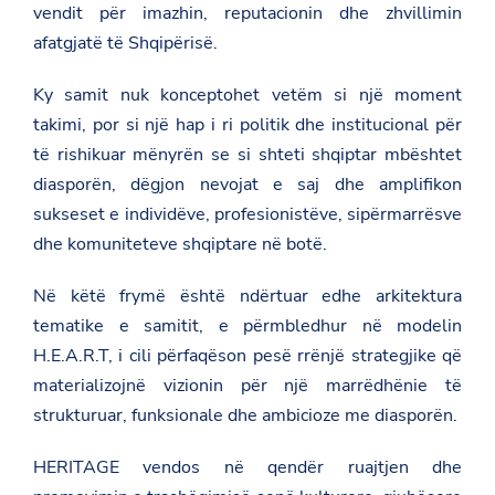
vendit për imazhin, reputacionin dhe zhvillimin
afatgjatë të Shqipërisë.
Ky samit nuk konceptohet vetëm si një moment
takimi, por si një hap i ri politik dhe institucional për
të rishikuar mënyrën se si shteti shqiptar mbështet
diasporën, dëgjon nevojat e saj dhe amplifikon
sukseset e individëve, profesionistëve, sipërmarrësve
dhe komuniteteve shqiptare në botë.
Në këtë frymë është ndërtuar edhe arkitektura
tematike e samitit, e përmbledhur në modelin
H.E.A.R.T, i cili përfaqëson pesë rrënjë strategjike që
materializojnë vizionin për një marrëdhënie të
strukturuar, funksionale dhe ambicioze me diasporën.
HERITAGE vendos në qendër ruajtjen dhe