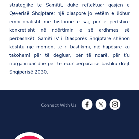
o
strategjike të Samitit, duke reflektuar qasjen e
n
t
Qeverisë Shqiptare: një diasporë jo vetëm e lidhur
e
emocionalisht me historinë e saj, por e përfshirë
n
e
konkretisht në ndërtimin e së ardhmes së
g
r
përbashkët. Samiti IV i Diasporës Shqiptare shënon
o
kështu një moment të ri bashkimi, një hapësirë ku
/
e
takohemi për të dëgjuar, për të ndarë, për t’u
n
riorganizuar dhe për të ecur përpara së bashku drejt
/
n
Shqipërisë 2030.
e
w
s
r
o
o
Connect With Us
m
F
T
I
/
a
w
n
s
c
i
s
a
e
t
t
m
b
t
a
i
o
e
g
t