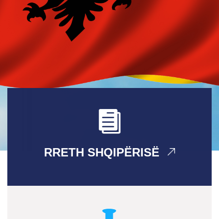
RRETH SHQIPËRISË