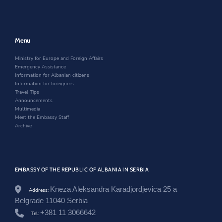
/
a
n
n
e
n
e
a
n
e
w
n
/
w
w
e
n
w
i
w
Menu
e
i
n
w
w
n
d
i
Ministry for Europe and Foreign Affairs
s
d
o
n
Emergency Assistance
r
o
w
d
Information for Albanian citizens
o
w
o
Information for foreigners
o
w
Travel Tips
m
Announcements
/
Multimedia
r
Meet the Embassy Staff
e
Archive
a
g
i
m
-
i
EMBASSY OF THE REPUBLIC OF ALBANIA IN SERBIA
-
m
Kneza Aleksandra Karadjordjevica 25 a
Address:
i
Belgrade 11040 Serbia
n
i
+381 11 3066642
Tel:
s