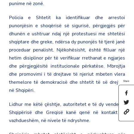
punime në zonë.
Policia e Shtetit ka identifikuar dhe arrestoi
punonjësin e shoqërisë së sigurisë, përgjegjës për
dhunën e ushtruar ndaj një protestuesi me shtetësi
shqiptare dhe greke, ndërsa dy punonjës të tjerë janë
proceduar penalisht. Njëkohësisht, është filluar një
hetim disiplinor për të verifikuar rrethanat e ngjarjes
dhe përgjegjësitë institucionale përkatëse. Mbrojtja
dhe promovimi i të drejtave të njeriut mbeten vlera
themelore të demokracisë dhe shtetit të së drejtës
Share
në Shqipëri.
S
h
S
a
Lidhur me këtë çështje, autoritetet e të dy vendeve,
h
r
h
Shqipërisë dhe Greqisë kanë qenë në kontakt të
a
e
t
r
t
vazhdueshëm, në nivele të ndryshme.
t
e
h
p
t
i
s
h
s