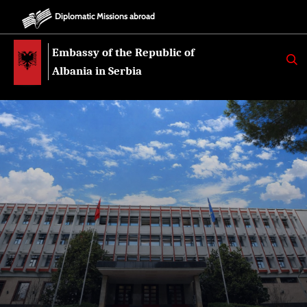
Diplomatic Missions abroad
Embassy of the Republic of
K
E
Albania in Serbia
R
K
O