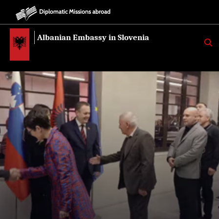
Diplomatic Missions abroad
Albanian Embassy in Slovenia
K
E
R
K
O