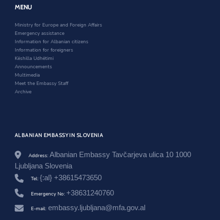
/
w
i
w
MENU
e
i
n
w
n
n
d
i
Ministry for Europe and Foreign Affairs
/
d
o
n
Emergency assistance
n
o
w
d
Information for Albanian citizens
e
w
o
Information for foreigners
w
w
Këshilla Udhëtimi
s
Announcements
r
Multimedia
o
Meet the Embassy Staff
o
Archive
m
/
g
e
z
u
ALBANIAN EMBASSY IN SLOVENIA
a
r
Albanian Embassy Tavčarjeva ulica 10 1000
Address:
-
Ljubljana Slovenia
f
e
{:al} +38615473650
Tel:
s
+38631240760
t
Emergency No:
a
embassy.ljubljana@mfa.gov.al
E-mail:
t
-