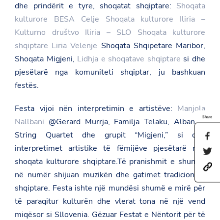
dhe prindërit e tyre, shoqatat shqiptare:
Shoqata
kulturore BESA Celje
Shoqata kulturore Iliria –
Kulturno društvo Iliria – SLO
Shoqata kulturore
shqiptare Liria Velenje
Shoqata Shqipetare Maribor,
Shoqata Migjeni,
Lidhja e shoqatave shqiptare
si dhe
pjesëtarë nga komuniteti shqiptar, ju bashkuan
festës.
Festa vijoi nën interpretimin e artistëve:
Manjola
Share
Nallbani
@Gerard Murrja, Familja Telaku, Albanian
String Quartet dhe grupit “Migjeni,” si dhe
S
h
interpretimet artistike të fëmijëve pjesëtarë nga
S
a
h
shoqata kulturore shqiptare.Të pranishmit e shumtë
r
h
a
e
në numër shijuan muzikën dhe gatimet tradicionale
t
r
t
t
e
h
shqiptare. Festa ishte një mundësi shumë e mirë për
p
t
i
s
të paraqitur kulturën dhe vlerat tona në një vend
h
s
:
i
p
miqësor si Sllovenia. Gëzuar Festat e Nëntorit për të
/
s
a