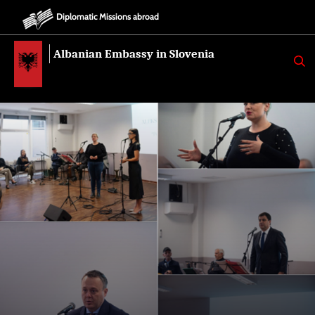
Diplomatic Missions abroad
Albanian Embassy in Slovenia
K
E
R
K
O