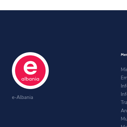
Me
Mi
Em
In
In
e-Albania
Tr
An
Mu