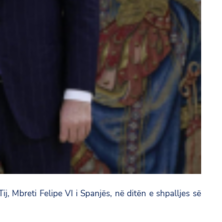
g
o
e
o
k
r
v
.
a
l
/
s
p
a
i
n
/
e
j, Mbreti Felipe VI i Spanjës, në ditën e shpalljes së
n
/