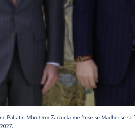
 në Pallatin Mbretëror Zarzuela me ftesë së Madhërisë së Ti
 2027.