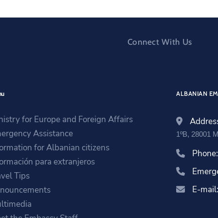
Connect With Us
nu
ALBANIAN EM
nistry for Europe and Foreign Affairs
Addres
ergency Assistance
1ºB, 28001
formation for Albanian citizens
Phone
formación para extranjeros
Emerg
avel Tips
E-mail
nouncements
ltimedia