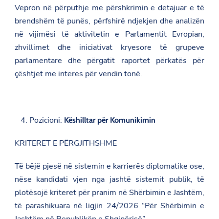
Vepron në përputhje me përshkrimin e detajuar e të
brendshëm të punës, përfshirë ndjekjen dhe analizën
në vijimësi të aktivitetin e Parlamentit Evropian,
zhvillimet dhe iniciativat kryesore të grupeve
parlamentare dhe përgatit raportet përkatës për
çështjet me interes për vendin tonë.
Pozicioni:
Këshilltar për Komunikimin
KRITERET E PËRGJITHSHME
Të bëjë pjesë në sistemin e karrierës diplomatike ose,
nëse kandidati vjen nga jashtë sistemit publik, të
plotësojë kriteret për pranim në Shërbimin e Jashtëm,
të parashikuara në ligjin 24/2026 “Për Shërbimin e
Jashtëm në Republikën e Shqipërisë”.