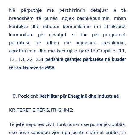
Në përputhje me përshkrimin detajuar e të
brendshëm të punës, ndjek bashkëpunimin, mban
kontakte dhe mbulon komunikimin me strukturat
komunitare për çështjet, si dhe për programet
përkatëse që lidhen me bujqësinë, peshkimin,
agroturizmin dhe me kapitujt e tjerë të Grupit 5 (11,
12, 13, 22, 33)
përfshirë çështjet përkatëse në kuadër
të strukturave të MSA.
Pozicioni:
Këshilltar për Energjinë dhe Industrinë
KRITERET E PËRGJITHSHME:
Të jetë nëpunës civil, funksionar ose punonjës publik,
ose nëse kandidati vjen nga jashtë sistemit publik, të