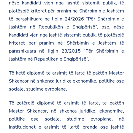
-
nëse kandidati vjen nga jashtë sistemit publik, të
e
plotësojë kriteret për pranim në Shërbimin e Jashtëm
v
r
të parashikuara në ligjin 24/2026 “Për Shërbimin e
o
Jashtëm në Republikën e Shqipërisë”, ose, nëse
p
i
kandidati vjen nga jashtë sistemit publik, të plotësojë
a
n
kriteret për pranim në Shërbimin e Jashtëm të
-
parashikuara në ligjin 23/2015 “Për Shërbimin e
n
e
Jashtëm në Republikën e Shqipërisë”.
-
b
r
Të ketë diplomë të arsimit të lartë të paktën Master
u
Shkencor në shkenca juridike ekonomike, politike ose
k
s
sociale, studime evropiane.
e
l
Të zotërojë diplomë të arsimit të lartë, të paktën
-
s
Master Shkencor, në shkenca juridike, ekonomike,
h
q
politike ose sociale, studime evropiane, në
i
institucionet e arsimit të lartë brenda ose jashtë
p
e