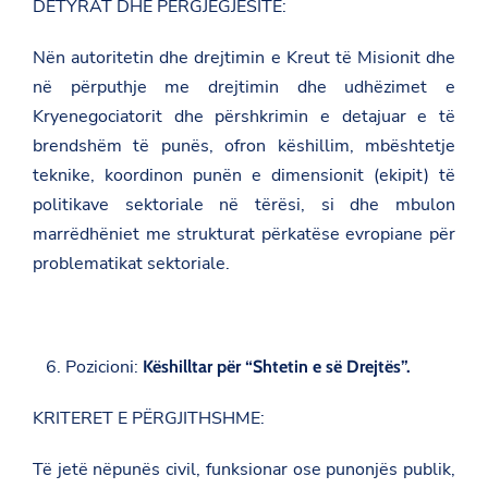
DETYRAT DHE PËRGJEGJËSITË:
s
h
q
Nën autoritetin dhe drejtimin e Kreut të Misionit dhe
i
në përputhje me drejtimin dhe udhëzimet e
p
e
Kryenegociatorit dhe përshkrimin e detajuar e të
r
i
brendshëm të punës, ofron këshillim, mbështetje
s
teknike, koordinon punën e dimensionit (ekipit) të
e
-
politikave sektoriale në tërësi, si dhe mbulon
p
marrëdhëniet me strukturat përkatëse evropiane për
r
a
problematikat sektoriale.
n
e
-
b
a
s
Pozicioni:
Këshilltar për “Shtetin e së Drejtës”.
h
k
KRITERET E PËRGJITHSHME:
i
m
i
Të jetë nëpunës civil, funksionar ose punonjës publik,
t