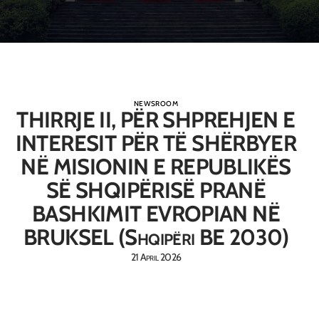
NEWSROOM
THIRRJE II, PËR SHPREHJEN E
INTERESIT PËR TË SHËRBYER
NË MISIONIN E REPUBLIKËS
SË SHQIPËRISË PRANË
BASHKIMIT EVROPIAN NË
BRUKSEL (Shqipëri BE 2030)
21 April 2026