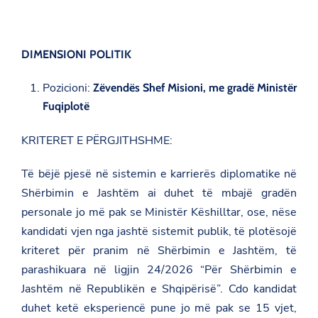
DIMENSIONI POLITIK
Pozicioni:
Zëvendës Shef Misioni, me gradë Ministër
Fuqiplotë
KRITERET E PËRGJITHSHME:
Të bëjë pjesë në sistemin e karrierës diplomatike në
Shërbimin e Jashtëm ai duhet të mbajë gradën
personale jo më pak se Ministër Këshilltar, ose, nëse
kandidati vjen nga jashtë sistemit publik, të plotësojë
kriteret për pranim në Shërbimin e Jashtëm, të
parashikuara në ligjin 24/2026 “Për Shërbimin e
Jashtëm në Republikën e Shqipërisë”. Cdo kandidat
duhet ketë eksperiencë pune jo më pak se 15 vjet,