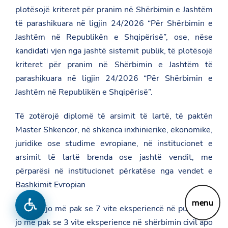
plotësojë kriteret për pranim në Shërbimin e Jashtëm
të parashikuara në ligjin 24/2026 “Për Shërbimin e
Jashtëm në Republikën e Shqipërisë”, ose, nëse
kandidati vjen nga jashtë sistemit publik, të plotësojë
kriteret për pranim në Shërbimin e Jashtëm të
parashikuara në ligjin 24/2026 “Për Shërbimin e
Jashtëm në Republikën e Shqipërisë”.
Të zotërojë diplomë të arsimit të lartë, të paktën
Master Shkencor, në shkenca inxhinierike, ekonomike,
juridike ose studime evropiane, në institucionet e
arsimit të lartë brenda ose jashtë vendit, me
përparësi në institucionet përkatëse nga vendet e
Bashkimit Evropian
menu
Të ketë jo më pak se 7 vite eksperiencë në punë dhe
jo më pak se 3 vite eksperience në shërbimin civil apo