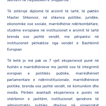
Të zotërojë diplomë të arsimit të lartë, të paktën
Master Shkencor, në shkenca politike, juridike,
ekonomike ose sociale, marrëdhënie ndërkombëtare,
studime evropiane në institucionet e arsimit të lartë
brenda ose jashtë vendit, me përparësi në
institucionet përkatëse nga vendet e Bashkimit
Evropian
Të ketë jo më pak se 7 vjet eksperiencë punë në
fushën e marrëdhënieve me jashtë ose të integrimit
evropian e politikës publike, marrëdhëniet
parlamentare e ndërinstitucionale, marrëdhënieve
politike, brenda ose jashtë vendit, në komunikim dhe
media. Përbën avantazh eksperienca e punës në
shërbimin e jashtëm, institucionet qendrore të
administratës publike, dhe/ose në organizatat