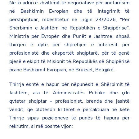
Në kuadrin e zhvillimit të negociatave për anëtarësim
në Bashkimin Evropian dhe të integrimit të
përshpejtuar, mbështetur në Ligjin 24/2026, “Për
Shërbimin e Jashtëm në Republikën e Shqipërisë”,
Ministria për Evropën dhe Punët e Jashtme, shpall
thirrjen e dytë për shprehjen e interesit për
profesionistë dhe ekspertët shqiptarë, për të qenë
pjesë e ekipit të Misionit të Republikës së Shqipërisë
pranë Bashkimit Evropian, në Bruksel, Belgjikë.
Thirrja është e hapur për nëpunësit e Shërbimit të
Jashtëm, ata të Administratës Publike dhe çdo
qytetar shqiptar – profesionist, brenda dhe jashtë
vendit, që plotëson kriteret e përcaktuara në këtë
Thirrje sipas pozicioneve të punës të hapura për
rekrutim, si më poshtë vijon: