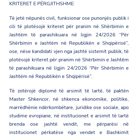
KRITERET E PËRGJITHSHME:
s
w
i
Të jetë nëpunës civil, funksionar ose punonjës publik i
t
cili të plotësojë kriteret për pranim në Shërbimin e
z
e
Jashtëm të parashikuara në ligjin 24/2026 “Për
r
l
Shërbimin e Jashtëm në Republikën e Shqipërisë”,
a
ose, nëse kandidati vjen nga jashtë sistemit publik, të
n
d
plotësojë kriteret për pranim në Shërbimin e Jashtëm
/
të parashikuara në ligjin 24/2026 “Për Shërbimin e
e
n
Jashtëm në Republikën e Shqipërisë”.
/
n
e
Të zotërojë diplomë të arsimit të lartë, të paktën
w
Master Shkencor, në shkenca ekonomike, politike,
s
r
marrëdhënie ndërkombëtare, juridike ose sociale, apo
o
studime evropiane, në institucionet e arsimit të lartë
o
m
brenda ose jashtë vendit, me përparësi në
/
t
institucionet përkatëse nga vendet e Bashkimit
h