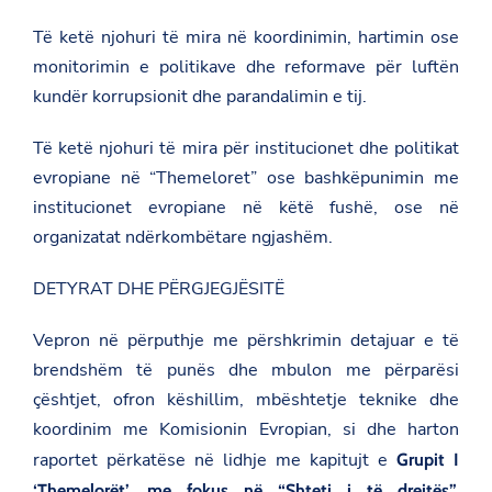
Të ketë njohuri të mira në koordinimin, hartimin ose
monitorimin e politikave dhe reformave për luftën
kundër korrupsionit dhe parandalimin e tij.
Të ketë njohuri të mira për institucionet dhe politikat
evropiane në “Themeloret” ose bashkëpunimin me
institucionet evropiane në këtë fushë, ose në
organizatat ndërkombëtare ngjashëm.
DETYRAT DHE PËRGJEGJËSITË
Vepron në përputhje me përshkrimin detajuar e të
brendshëm të punës dhe mbulon me përparësi
çështjet, ofron këshillim, mbështetje teknike dhe
koordinim me Komisionin Evropian, si dhe harton
raportet përkatëse në lidhje me kapitujt e
Grupit I
‘Themelorët’, me fokus në “Shteti i të drejtës”,