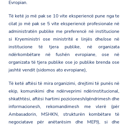
Evropian.
i
r
r
Të ketë jo më pak se 10 vite eksperiencë pune nga te
j
e
cilat jo më pak se 5 vite eksperiencë profesionale në
-
administratën publike me preferencë në institucione
i
i
si Kryeministri ose ministritë e linjës dhe/ose në
-
institucione të tjera publike, në organizata
p
e
ndërkombëtare në fushën evropiane, ose në
r
organizata të tjera publike ose jo publike brenda ose
-
s
jashtë vendit (sidomos ato evropiane),
h
p
r
Të ketë aftësi të mira organizimi, drejtimi të punës në
e
ekip, komunikimi dhe ndërveprimi ndërinstitucional,
h
j
shkathtësi, aftësi hartimi pozicionesh/qëndrimesh dhe
e
n
informacionesh, rekomandimesh me vlerë (për
-
Ambasadorin, MSHKN, strukturën kombëtare të
e
-
negociatave për anëtarësim dhe MEPJ), si dhe
i