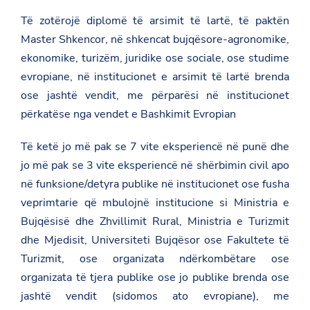
Të zotërojë diplomë të arsimit të lartë, të paktën
Master Shkencor, në shkencat bujqësore-agronomike,
ekonomike, turizëm, juridike ose sociale, ose studime
evropiane, në institucionet e arsimit të lartë brenda
ose jashtë vendit, me përparësi në institucionet
përkatëse nga vendet e Bashkimit Evropian
Të ketë jo më pak se 7 vite eksperiencë në punë dhe
jo më pak se 3 vite eksperiencë në shërbimin civil apo
në funksione/detyra publike në institucionet ose fusha
veprimtarie që mbulojnë institucione si Ministria e
Bujqësisë dhe Zhvillimit Rural, Ministria e Turizmit
dhe Mjedisit, Universiteti Bujqësor ose Fakultete të
Turizmit, ose organizata ndërkombëtare ose
organizata të tjera publike ose jo publike brenda ose
jashtë vendit (sidomos ato evropiane), me