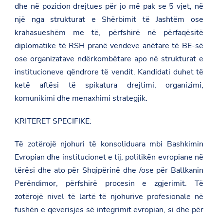
dhe në pozicion drejtues për jo më pak se 5 vjet, në
një nga strukturat e Shërbimit të Jashtëm ose
krahasueshëm me të, përfshirë në përfaqësitë
diplomatike të RSH pranë vendeve anëtare të BE-së
ose organizatave ndërkombëtare apo në strukturat e
institucioneve qëndrore të vendit. Kandidati duhet të
ketë aftësi të spikatura drejtimi, organizimi,
komunikimi dhe menaxhimi strategjik.
KRITERET SPECIFIKE:
Të zotërojë njohuri të konsoliduara mbi Bashkimin
Evropian dhe institucionet e tij, politikën evropiane në
tërësi dhe ato për Shqipërinë dhe /ose për Ballkanin
Perëndimor, përfshirë procesin e zgjerimit. Të
zotërojë nivel të lartë të njohurive profesionale në
fushën e qeverisjes së integrimit evropian, si dhe për