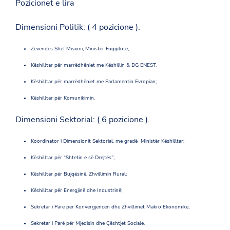
Pozicionet e lira
Dimensioni Politik: ( 4 pozicione ).
Zëvendës Shef Misioni, Ministër Fuqiplotë;
Këshilltar për marrëdhëniet me Këshillin & DG ENEST,
Këshilltar për marrëdhëniet me Parlamentin Evropian;
Këshilltar për Komunikimin.
Dimensioni Sektorial: ( 6 pozicione ).
Koordinator i Dimensionit Sektorial, me gradë Ministër Këshilltar;
Këshilltar për “Shtetin e së Drejtës”;
Këshilltar për Bujqësinë, Zhvillimin Rural;
Këshilltar për Energjinë dhe Industrinë;
Sekretar i Parë për Konvergjencën dhe Zhvillimet Makro Ekonomike;
Sekretar i Parë për Mjedisin dhe Çështjet Sociale.