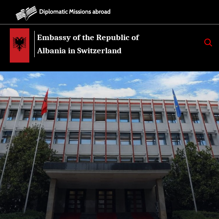
Diplomatic Missions abroad
Embassy of the Republic of
K
E
Albania in Switzerland
R
K
O