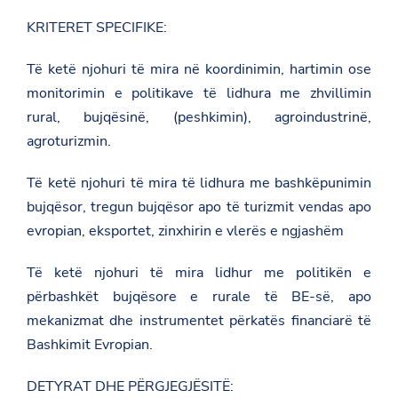
KRITERET SPECIFIKE:
Të ketë njohuri të mira në koordinimin, hartimin ose
monitorimin e politikave të lidhura me zhvillimin
rural, bujqësinë, (peshkimin), agroindustrinë,
agroturizmin.
Të ketë njohuri të mira të lidhura me bashkëpunimin
bujqësor, tregun bujqësor apo të turizmit vendas apo
evropian, eksportet, zinxhirin e vlerës e ngjashëm
Të ketë njohuri të mira lidhur me politikën e
përbashkët bujqësore e rurale të BE-së, apo
mekanizmat dhe instrumentet përkatës financiarë të
Bashkimit Evropian.
DETYRAT DHE PËRGJEGJËSITË: