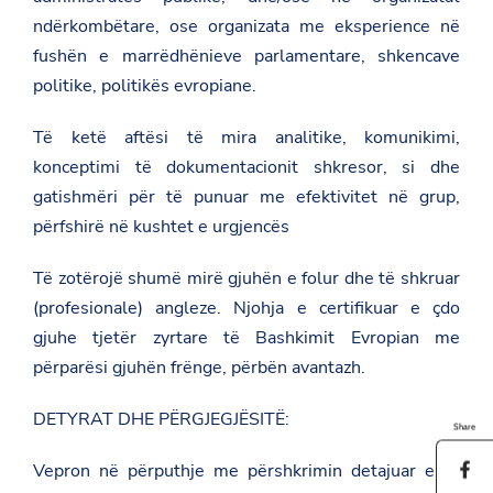
ndërkombëtare, ose organizata me eksperience në
fushën e marrëdhënieve parlamentare, shkencave
politike, politikës evropiane.
Të ketë aftësi të mira analitike, komunikimi,
konceptimi të dokumentacionit shkresor, si dhe
gatishmëri për të punuar me efektivitet në grup,
përfshirë në kushtet e urgjencës
Të zotërojë shumë mirë gjuhën e folur dhe të shkruar
(profesionale) angleze. Njohja e certifikuar e çdo
gjuhe tjetër zyrtare të Bashkimit Evropian me
përparësi gjuhën frënge, përbën avantazh.
DETYRAT DHE PËRGJEGJËSITË:
Share
Vepron në përputhje me përshkrimin detajuar e të
S
h