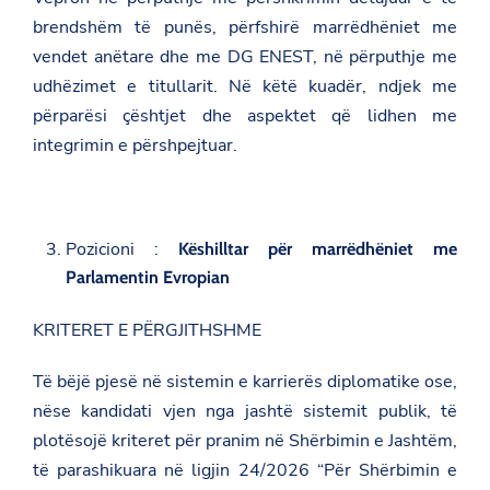
brendshëm të punës, përfshirë marrëdhëniet me
vendet anëtare dhe me DG ENEST, në përputhje me
udhëzimet e titullarit. Në këtë kuadër, ndjek me
përparësi çështjet dhe aspektet që lidhen me
integrimin e përshpejtuar.
Pozicioni :
Këshilltar për marrëdhëniet me
Parlamentin Evropian
KRITERET E PËRGJITHSHME
Të bëjë pjesë në sistemin e karrierës diplomatike ose,
nëse kandidati vjen nga jashtë sistemit publik, të
plotësojë kriteret për pranim në Shërbimin e Jashtëm,
të parashikuara në ligjin 24/2026 “Për Shërbimin e