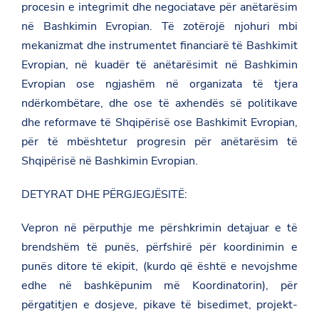
procesin e integrimit dhe negociatave për anëtarësim
në Bashkimin Evropian. Të zotërojë njohuri mbi
mekanizmat dhe instrumentet financiarë të Bashkimit
Evropian, në kuadër të anëtarësimit në Bashkimin
Evropian ose ngjashëm në organizata të tjera
ndërkombëtare, dhe ose të axhendës së politikave
dhe reformave të Shqipërisë ose Bashkimit Evropian,
për të mbështetur progresin për anëtarësim të
Shqipërisë në Bashkimin Evropian.
DETYRAT DHE PËRGJEGJËSITË:
Vepron në përputhje me përshkrimin detajuar e të
brendshëm të punës, përfshirë për koordinimin e
punës ditore të ekipit, (kurdo që është e nevojshme
edhe në bashkëpunim më Koordinatorin), për
përgatitjen e dosjeve, pikave të bisedimet, projekt-