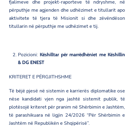
fjalimeve dhe projekt-raporteve të ndryshme, në
përputhje me agjenden dhe udhëzimet e titullarit apo
aktivitete të tjera të Misionit si dhe zëvëndëson
titullarin në përputhje me udhëzimet e tij.
Pozicioni:
Këshilltar për marrëdhëniet me Këshillin
& DG ENEST
KRITERET E PËRGJITHSHME
Të bëjë pjesë në sistemin e karrierës diplomatike ose
nëse kandidati vjen nga jashtë sistemit publik, të
plotësojë kriteret për pranim në Shërbimin e Jashtëm,
të parashikuara në ligjin 24/2026 “Për Shërbimin e
Jashtëm në Republikën e Shqipërisë”.