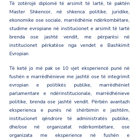
Të zotërojë diplomë të arsimit të lartë, të paktën
Master Shkencor, në shkenca politike, juridike,
ekonomike ose sociale, marrëdhënie ndërkombëtare,
studime evropiane në institucionet e arsimit të lartë
brenda ose jashtë vendit, me përparësi në
institucionet përkatëse nga vendet e Bashkimit
Evropian
Të ketë jo më pak se 10 vjet eksperiencë punë në
fushën e marrëdhënieve me jashtë ose të integrimit
evropian e politikës publike, marrëdhëniet
parlamentare e ndërinstitucionale, marrëdhënieve
politike, brenda ose jashtë vendit. Përbën avantazh
eksperienca e punës në shërbimin e jashtëm,
institucionet qëndrore të administratës publike,
dhe/ose në organizatat ndërkombëtare, ose
organizata me eksperience në fushën e