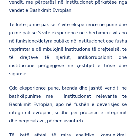
vendit, me përparësi në institucionet përkatëse nga
r
vendet e Bashkimit Evropian.
i
-
b
Të ketë jo më pak se 7 vite eksperiencë në punë dhe
e
-
jo më pak se 3 vite eksperiencë në shërbimin civil apo
2
në funksione/detyra publike në institucionet ose fusha
0
3
veprimtarie që mbulojnë institucione të drejtësisë, të
0
/
të drejtave të njeriut, antikorrupsionit dhe
institucione përgjegjëse në çështjet e lirisë dhe
sigurisë.
Çdo eksperiencë pune, brenda dhe jashtë vendit, në
bashkëpunime me institucionet relevante të
Bashkimit Evropian, apo në fushën e qeverisjes së
integrimit evropian, si dhe për procesin e integrimit
dhe negociatave, përbën avantazh.
Të ketë aftësi të mira analitike, komunikimi,