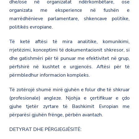
dhe/ose në organizatat ndërkombëtare, ose
organizata me eksperience në fushën e
marrëdhënieve parlamentare, shkencave politike,
politikës evropiane.
Të ketë aftësi të mira analitike, komunikimi,
rrjetëzimi, konceptimi të dokumentacionit shkresor, si
dhe gatishmëri për të punuar me efektivitet në grup,
përfshirë në kushtet e urgjencës. Aftësi për të
përmbledhur informacion kompleks.
Të zotërojë shumë mirë gjuhën e folur dhe të shkruar
(profesionale) angleze. Njohja e çertifikuar e çdo
gjuhe tjetër zyrtare të Bashkimit Evropian me
përparësi gjuhën frënge, përbën avantazh.
DETYRAT DHE PËRGJEGJËSITË: