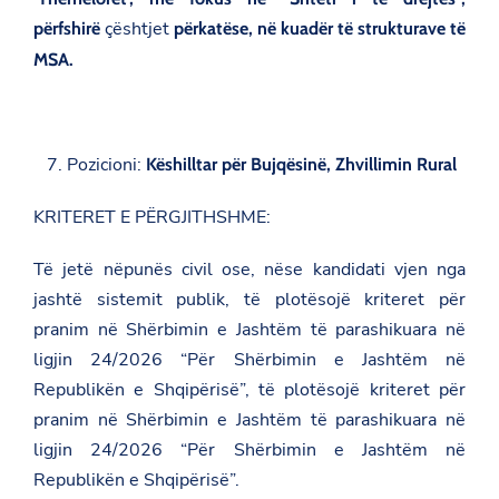
çështjet
përfshirë
përkatëse, në kuadër të strukturave të
MSA.
Pozicioni:
Këshilltar për Bujqësinë, Zhvillimin Rural
KRITERET E PËRGJITHSHME:
Të jetë nëpunës civil ose, nëse kandidati vjen nga
jashtë sistemit publik, të plotësojë kriteret për
pranim në Shërbimin e Jashtëm të parashikuara në
ligjin 24/2026 “Për Shërbimin e Jashtëm në
Republikën e Shqipërisë”, të plotësojë kriteret për
pranim në Shërbimin e Jashtëm të parashikuara në
ligjin 24/2026 “Për Shërbimin e Jashtëm në
Republikën e Shqipërisë”.