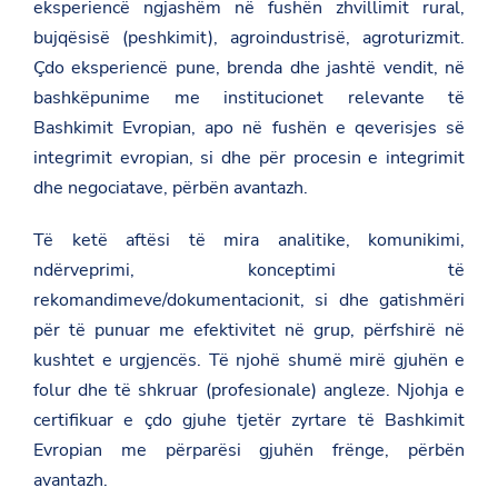
eksperiencë ngjashëm në fushën zhvillimit rural,
bujqësisë (peshkimit), agroindustrisë, agroturizmit.
Çdo eksperiencë pune, brenda dhe jashtë vendit, në
bashkëpunime me institucionet relevante të
Bashkimit Evropian, apo në fushën e qeverisjes së
integrimit evropian, si dhe për procesin e integrimit
dhe negociatave, përbën avantazh.
Të ketë aftësi të mira analitike, komunikimi,
ndërveprimi, konceptimi të
rekomandimeve/dokumentacionit, si dhe gatishmëri
për të punuar me efektivitet në grup, përfshirë në
kushtet e urgjencës. Të njohë shumë mirë gjuhën e
folur dhe të shkruar (profesionale) angleze. Njohja e
certifikuar e çdo gjuhe tjetër zyrtare të Bashkimit
Evropian me përparësi gjuhën frënge, përbën
avantazh.