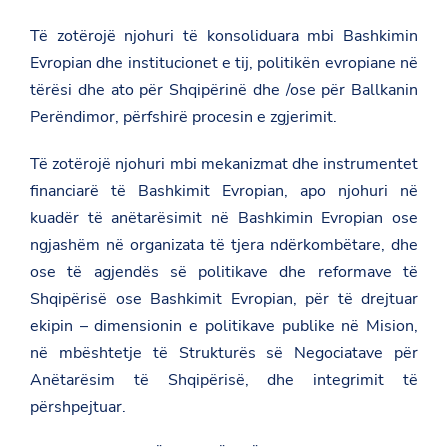
-
Të zotërojë njohuri të konsoliduara mbi Bashkimin
m
i
Evropian dhe institucionet e tij, politikën evropiane në
s
i
tërësi dhe ato për Shqipërinë dhe /ose për Ballkanin
o
Perëndimor, përfshirë procesin e zgjerimit.
n
i
n
Të zotërojë njohuri mbi mekanizmat dhe instrumentet
-
e
financiarë të Bashkimit Evropian, apo njohuri në
-
kuadër të anëtarësimit në Bashkimin Evropian ose
r
e
ngjashëm në organizata të tjera ndërkombëtare, dhe
p
ose të agjendës së politikave dhe reformave të
u
b
Shqipërisë ose Bashkimit Evropian, për të drejtuar
l
i
ekipin – dimensionin e politikave publike në Mision,
k
në mbështetje të Strukturës së Negociatave për
e
s
Anëtarësim të Shqipërisë, dhe integrimit të
-
përshpejtuar.
s
e
-