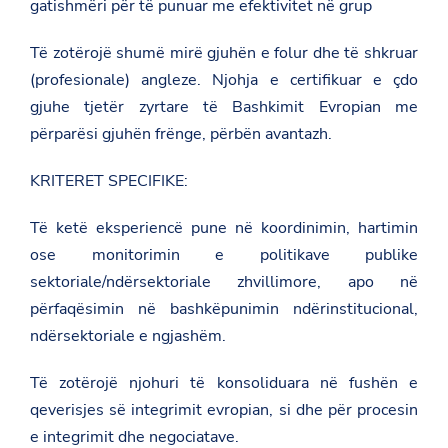
gatishmëri për të punuar me efektivitet në grup
n
t
e
Të zotërojë shumë mirë gjuhën e folur dhe të shkruar
r
e
(profesionale) angleze. Njohja e certifikuar e çdo
s
gjuhe tjetër zyrtare të Bashkimit Evropian me
i
t
përparësi gjuhën frënge, përbën avantazh.
-
p
e
KRITERET SPECIFIKE:
r
-
Të ketë eksperiencë pune në koordinimin, hartimin
t
e
ose monitorimin e politikave publike
-
s
sektoriale/ndërsektoriale zhvillimore, apo në
h
përfaqësimin në bashkëpunimin ndërinstitucional,
e
r
ndërsektoriale e ngjashëm.
b
y
e
Të zotërojë njohuri të konsoliduara në fushën e
r
qeverisjes së integrimit evropian, si dhe për procesin
-
n
e integrimit dhe negociatave.
e