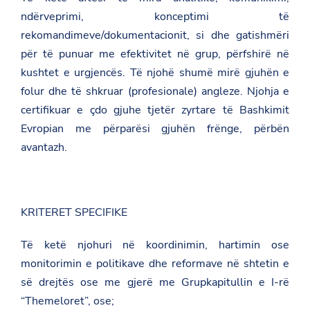
ndërveprimi, konceptimi të
rekomandimeve/dokumentacionit, si dhe gatishmëri
për të punuar me efektivitet në grup, përfshirë në
kushtet e urgjencës. Të njohë shumë mirë gjuhën e
folur dhe të shkruar (profesionale) angleze. Njohja e
certifikuar e çdo gjuhe tjetër zyrtare të Bashkimit
Evropian me përparësi gjuhën frënge, përbën
avantazh.
KRITERET SPECIFIKE
Të ketë njohuri në koordinimin, hartimin ose
monitorimin e politikave dhe reformave në shtetin e
së drejtës ose me gjerë me Grupkapitullin e I-rë
“Themeloret”, ose;