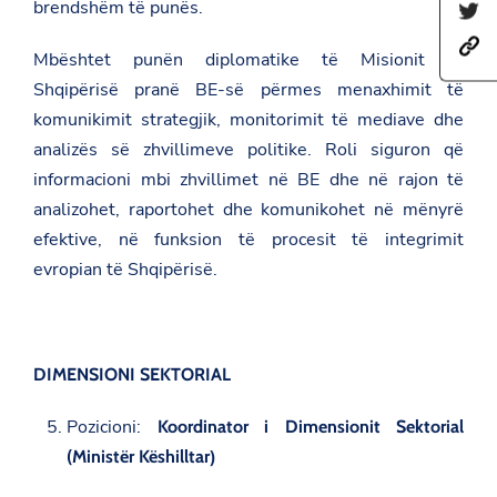
brendshëm të punës.
S
a
h
r
h
a
e
Mbështet punën diplomatike të Misionit të
t
r
t
t
e
Shqipërisë pranë BE-së përmes menaxhimit të
h
p
t
i
komunikimit strategjik, monitorimit të mediave dhe
s
h
s
:
i
p
analizës së zhvillimeve politike. Roli siguron që
/
s
a
informacioni mbi zhvillimet në BE dhe në rajon të
/
p
g
a
a
e
analizohet, raportohet dhe komunikohet në mënyrë
m
g
o
b
e
efektive, në funksion të procesit të integrimit
n
a
o
F
evropian të Shqipërisë.
s
n
a
a
T
c
d
w
e
a
i
b
t
t
o
.
t
o
DIMENSIONI SEKTORIAL
g
e
k
o
r
v
Pozicioni:
Koordinator i Dimensionit Sektorial
.
(Ministër Këshilltar
)
a
l
/