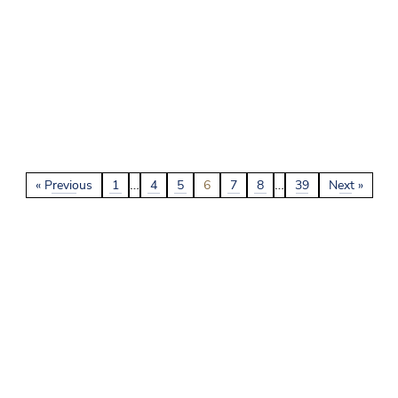
…
…
« Previous
1
4
5
6
7
8
39
Next »