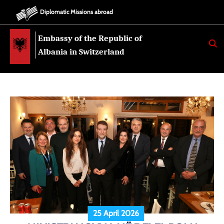
Diplomatic Missions abroad
Embassy of the Republic of
K
E
Albania in Switzerland
R
K
O
25 April 2026