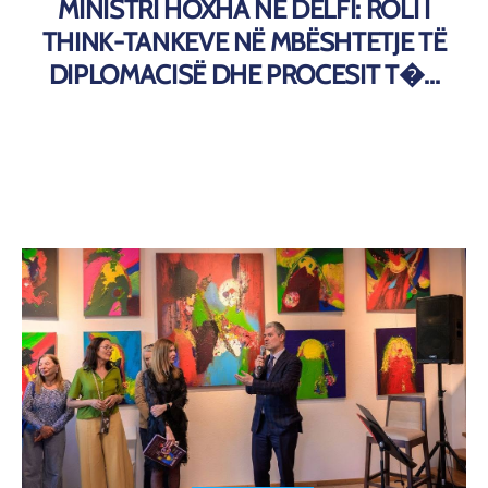
MINISTRI HOXHA NË DELFI: ROLI I
THINK-TANKEVE NË MBËSHTETJE TË
DIPLOMACISË DHE PROCESIT T�...