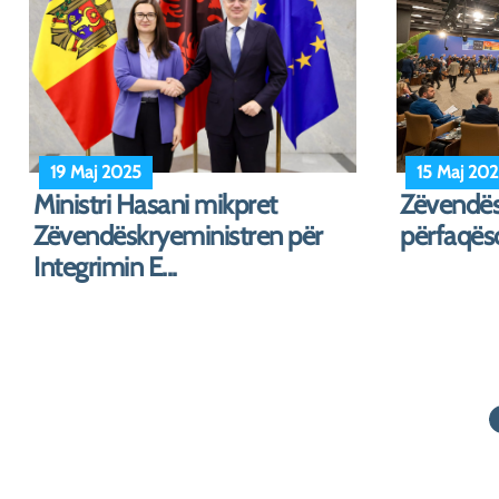
10 Maj 2025
8 Maj 202
Progresi i bashkëpunimit
Varshavë,
rajonal, mjet kyç në
Hasani: “
përshpejtimin e...
duhet...