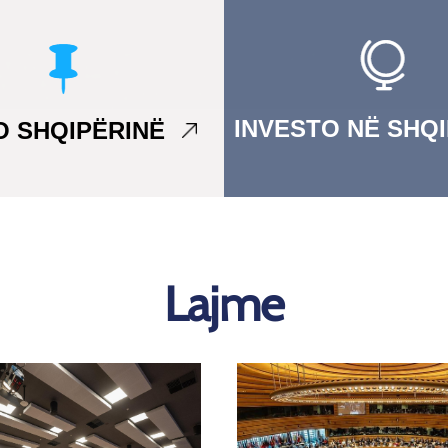
INVESTO NË SHQ
TO SHQIPËRINË
Lajme