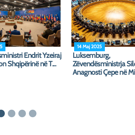
5
5 Maj 2025
 Poloni – Ministri
Shqipëria i bashkohet
Zgjerimi i BE-së
Iniciativës së Tri Det
statusin e ...