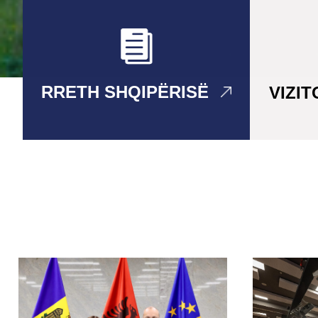
RRETH SHQIPËRISË
VIZI