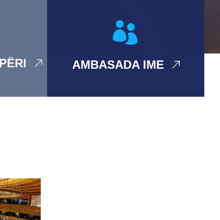
IPËRI
AMBASADA IME