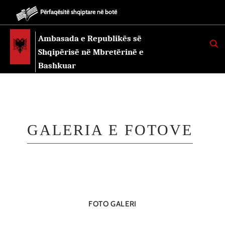
Përfaqësitë shqiptare në botë
Ambasada e Republikës së
K
E
Shqipërisë në Mbretërinë e
R
K
Bashkuar
O
GALERIA E FOTOVE
FOTO GALERI