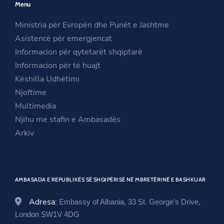
Menu
s
i
n
i
n
s
Ministria për Evropën dhe Punët e Jashtme
n
a
i
Asistencë për emergjencat
a
n
n
Informacion për qytetarët shqiptarë
n
e
a
Informacion për të huajt
e
w
n
Këshilla Udhëtimi
w
w
e
Njoftime
w
i
w
Multimedia
i
n
w
Njihu me stafin e Ambasadës
n
d
i
Arkiv
d
o
n
o
w
d
w
o
AMBASADA E REPUBLIKËS SË SHQIPËRISË NË MBRETËRINË E BASHKUAR
w
Adresa:
Embassy of Albania, 33 St. George’s Drive,
London SW1V 4DG