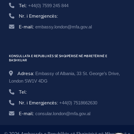
Tel:
+44(0) 7599 245 844
Nr. i Emergjencës:
E-mail:
embassy.london@mfa.gov.al
KONSULLATA E REPUBLIKËS SË SHQIPËRISË NË MBRETËRINË E
BASHKUAR
Adresa:
Embassy of Albania, 33 St. George’s Drive,
London SW1V 4DG
Tel:
Nr. i Emergjencës:
+44(0) 7518662630
E-mail:
consular.london@mfa.gov.al
© 2026 Ambasada e Republikës së Shqipërisë në Mbretërinë e