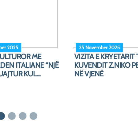
er 2025
11 May 2025
ARI PER PETRO
80-vjetori i çlirimit t
NË INSTITUTIN
përqendrimit Mauthaus
ES” NË VJ...