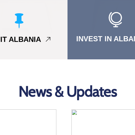
INVEST IN ALB
SIT ALBANIA
News & Updates