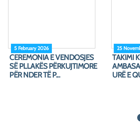
19 November 2025
4 Novemb
VIZITA NË BASHKINË E
VEPRIMT
SALZBURGUT
MARKON 
“CERVANT