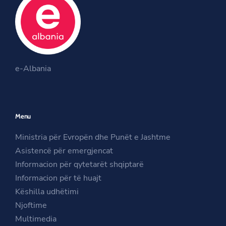
b
t
a
o
e
g
o
r
r
O
k
a
O
p
m
e-Albania
p
e
O
e
n
p
n
s
e
Menu
s
i
n
i
n
s
Ministria për Evropën dhe Punët e Jashtme
n
a
i
Asistencë për emergjencat
a
n
n
Informacion për qytetarët shqiptarë
n
e
a
Informacion për të huajt
e
w
n
Këshilla udhëtimi
w
w
e
Njoftime
w
i
w
Multimedia