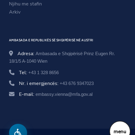
i
n
w
Njihu me stafin
n
d
i
Arkiv
d
o
n
o
w
d
w
o
AMBASADA E REPUBLIKËS SË SHQIPËRISË NË AUSTRI
w
Adresa:
Ambasada e Shqipërisë Prinz Eugen Rr.
18/1/5 A-1040 Wien
Tel:
+43 1 328 8656
Nr. i emergjencës:
+43 676 9347023
E-mail:
embassy.vienna@mfa.gov.al
menu