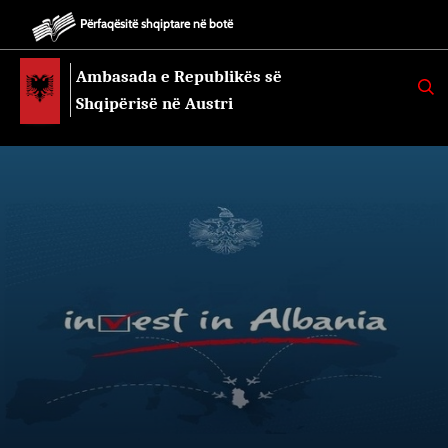
Përfaqësitë shqiptare në botë
Ambasada e Republikës së
K
E
Shqipërisë në Austri
R
K
O