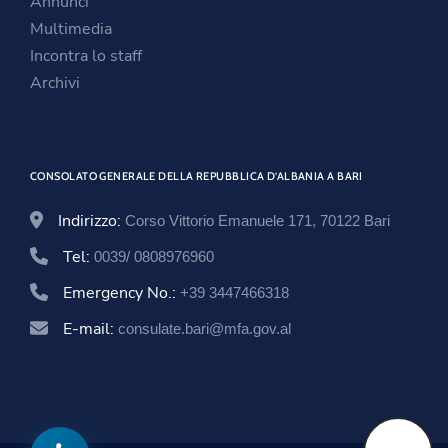
Annunci
w
i
w
Multimedia
i
n
w
Incontra lo staff
n
d
i
Archivi
d
o
n
o
w
d
w
o
CONSOLATO GENERALE DELLA REPUBBLICA D’ALBANIA A BARI
w
Indirizzo:
Corso Vittorio Emanuele 171, 70122 Bari
Tel:
0039/ 0808976960
Emergency No.:
+39 3447466318
E-mail:
consulate.bari@mfa.gov.al