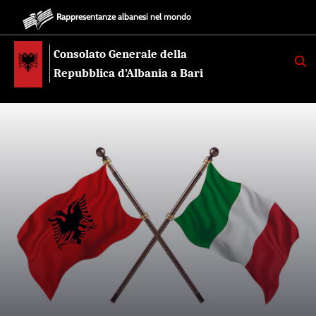
Rappresentanze albanesi nel mondo
Consolato Generale della
K
E
Repubblica d’Albania a Bari
R
K
O