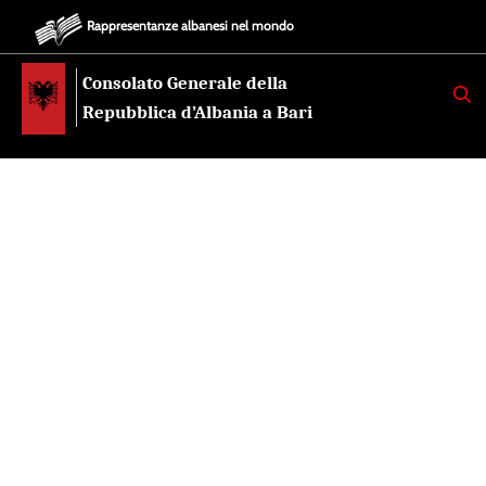
Rappresentanze albanesi nel mondo
Consolato Generale della
K
E
Repubblica d’Albania a Bari
R
K
O