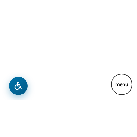
menu
…
1
2
3
7
Next »