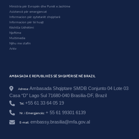
.
n
d
i
Ministria për Evropën dhe Punët e Jashtme
a
d
o
n
Asistencë për emergjencat
l
o
w
d
Informacion për qytetarët shqiptarë
/
w
o
Informacion për të huajt
b
w
Këshilla Udhëtimi
r
Njoftime
a
Multimedia
z
Njihu me stafin
i
Arkiv
l
/
n
e
w
AMBASADA E REPUBLIKËS SË SHQIPËRISË NË BRAZIL
s
r
o
Ambasada Shqiptare SMDB Conjunto 04 Lote 03
Adresa:
o
Casa “D” Lago Sul 71680-040 Brasilia-DF, Brazil
m
+55 61 33 64 05 19
/
Tel:
b
+ 55 61 99301 6139
a
Nr. i Emergjencës:
z
embassy.brasilia@mfa.gov.al
E-mail:
a
r
-