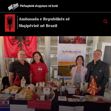
Përfaqësitë shqiptare në botë
Ambasada e Republikës së
K
E
Shqipërisë në Brazil
R
K
O