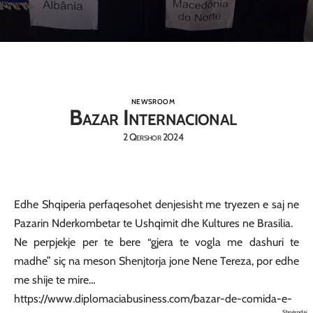
NEWSROOM
Bazar Internacional
2 Qershor 2024
Edhe Shqiperia perfaqesohet denjesisht me tryezen e saj ne
Pazarin Nderkombetar te Ushqimit dhe Kultures ne Brasilia.
Ne perpjekje per te bere “gjera te vogla me dashuri te
madhe” siç na meson Shenjtorja jone Nene Tereza, por edhe
me shije te mire…
https://www.diplomaciabusiness.com/bazar-de-comida-e-
Shpërndaj