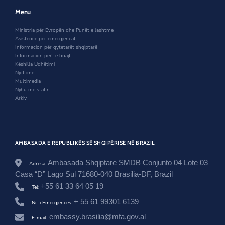
w
w
e
v
w
i
w
Menu
.
i
n
w
a
n
d
i
Ministria për Evropën dhe Punët e Jashtme
l
d
o
n
Asistencë për emergjencat
/
o
w
d
Informacion për qytetarët shqiptarë
b
w
o
Informacion për të huajt
r
w
Këshilla Udhëtimi
a
Njoftime
z
Multimedia
i
Njihu me stafin
l
Arkiv
/
n
e
w
s
r
AMBASADA E REPUBLIKËS SË SHQIPËRISË NË BRAZIL
o
o
Ambasada Shqiptare SMDB Conjunto 04 Lote 03
Adresa:
m
Casa “D” Lago Sul 71680-040 Brasilia-DF, Brazil
/
k
+55 61 33 64 05 19
Tel:
r
+ 55 61 99301 6139
y
Nr. i Emergjencës:
e
embassy.brasilia@mfa.gov.al
E-mail:
m