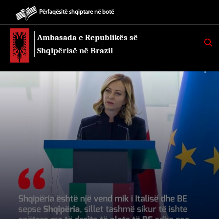
Përfaqësitë shqiptare në botë
Ambasada e Republikës së
K
E
Shqipërisë në Brazil
R
K
O